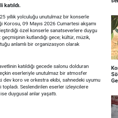
se
 katıldı.
5 yıllık yolculuğu unutulmaz bir konserle
iği Korosu, 09 Mayıs 2026 Cumartesi akşamı
eştirdiği özel konserle sanatseverlere duygu
t geçmişinin kutlandığı gece; kültür, müzik,
tuğu anlamlı bir organizasyon olarak
vetlinin katıldığı gecede salonu dolduran
Ko
eçkin eserleriyle unutulmaz bir atmosfer
Sö
i dev koro ve orkestra ekibi, sahnedeki uyumu
Ge
opladı. Seslendirilen eserler izleyicilere
se duygusal anlar yaşattı.