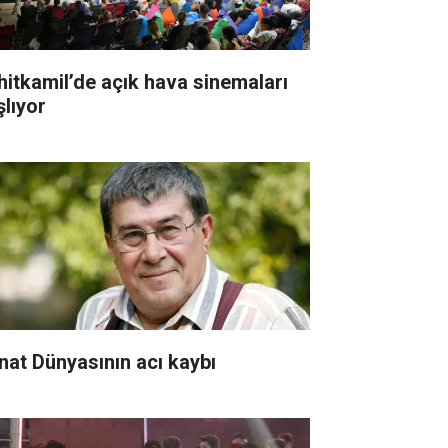
hitkamil’de açık hava sinemaları
şlıyor
nat Dünyasının acı kaybı