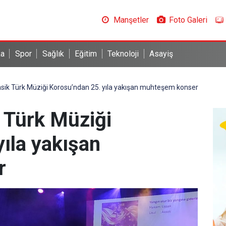
Manşetler
Foto Galeri
ka
Spor
Sağlık
Eğitim
Teknoloji
Asayiş
sik Türk Müziği Korosu’ndan 25. yıla yakışan muhteşem konser
 Türk Müziği
ıla yakışan
r