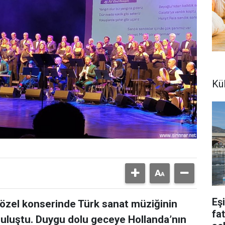
Kü
Eş
 özel konserinde Türk sanat müziğinin
fa
buluştu. Duygu dolu geceye Hollanda’nın