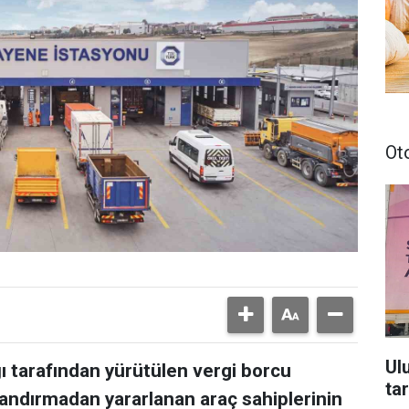
Ot
Ul
ı tarafından yürütülen vergi borcu
ta
andırmadan yararlanan araç sahiplerinin