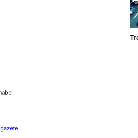
Tr
haber
igazete