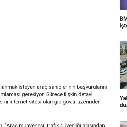
BM
iş
anmak isteyen araç sahiplerinin başvurularını
laması gerekiyor. Sürece ilişkin detaylı
Yab
esmi internet sitesi olan gib.gov.tr üzerinden
dü
Araç muayenesi, trafik güvenliği açısından