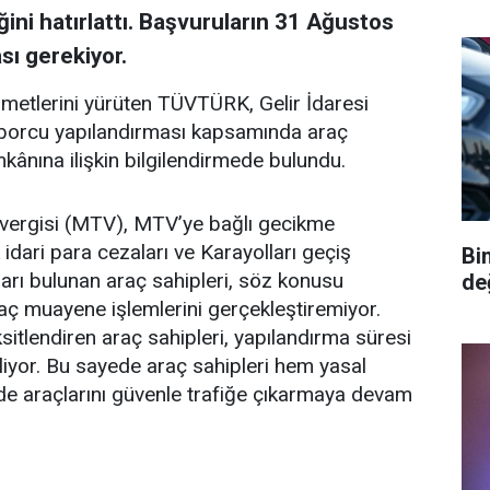
ini hatırlattı. Başvuruların 31 Ağustos
ı gerekiyor.
metlerini yürüten TÜVTÜRK, Gelir İdaresi
i borcu yapılandırması kapsamında araç
kânına ilişkin bilgilendirmede bulundu.
 vergisi (MTV), MTV’ye bağlı gecikme
k idari para cezaları ve Karayolları geçiş
Bi
ları bulunan araç sahipleri, söz konusu
değ
aç muayene işlemlerini gerçekleştiremiyor.
sitlendiren araç sahipleri, yapılandırma süresi
iyor. Bu sayede araç sahipleri hem yasal
 de araçlarını güvenle trafiğe çıkarmaya devam