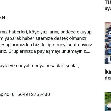
TÜ
uy
EN
ğımız haberleri, köşe yazılarını, sadece okuyup
ım yaparak haber sitemize destek olmanızı
esaplarımızdan bizi takip etmeyi unutmayınız.
eriz. Gruplarınızda paylaşmayı unutmayınız….
ayfa ve sosyal medya hesapları şunlar;
İkinci el Ot
de
.php?id=61564912765480