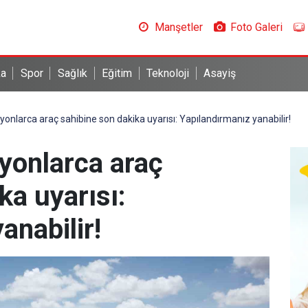
Manşetler
Foto Galeri
ka
Spor
Sağlık
Eğitim
Teknoloji
Asayiş
nlarca araç sahibine son dakika uyarısı: Yapılandırmanız yanabilir!
yonlarca araç
ka uyarısı:
anabilir!