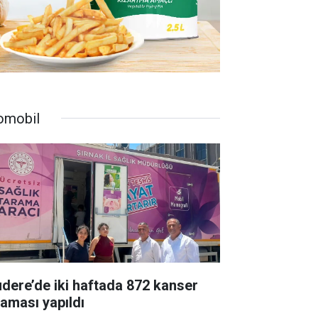
omobil
udere’de iki haftada 872 kanser
raması yapıldı