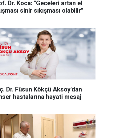
f. Dr. Koca: "Geceleri artan el
uşması sinir sıkışması olabilir"
ç. Dr. Füsun Kökçü Aksoy'dan
nser hastalarına hayati mesaj