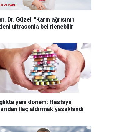
m. Dr. Güzel: "Karın ağrısının
eni ultrasonla belirlenebilir"
ğlıkta yeni dönem: Hastaya
şarıdan ilaç aldırmak yasaklandı