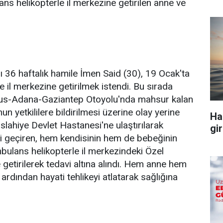
ns helikopterle il merkezine getirilen anne ve
ı 36 haftalık hamile İmen Said (30), 19 Ocak'ta
il merkezine getirilmek istendi. Bu sırada
arsus-Adana-Gaziantep Otoyolu'nda mahsur kalan
 yetkililere bildirilmesi üzerine olay yerine
Ha
slahiye Devlet Hastanesi'ne ulaştırılarak
gir
si geçiren, hem kendisinin hem de bebeğinin
mbulans helikopterle il merkezindeki Özel
etirilerek tedavi altına alındı. Hem anne hem
rdından hayati tehlikeyi atlatarak sağlığına