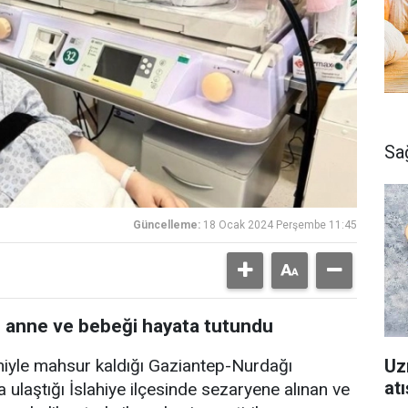
Sa
Güncelleme:
18 Ocak 2024 Perşembe 11:45
n anne ve bebeği hayata tutundu
Uz
niyle mahsur kaldığı Gaziantep-Nurdağı
atı
 ulaştığı İslahiye ilçesinde sezaryene alınan ve