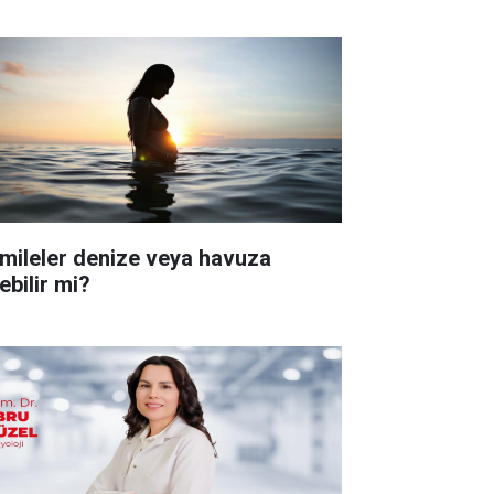
mileler denize veya havuza
ebilir mi?