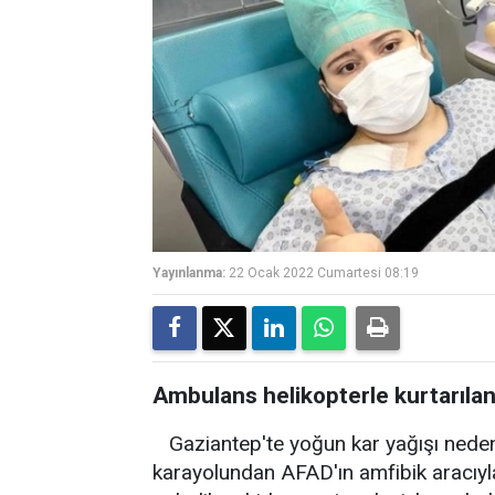
Yayınlanma:
22 Ocak 2022 Cumartesi 08:19
Ambulans helikopterle kurtarıla
Gaziantep'te yoğun kar yağışı nede
karayolundan AFAD'ın amfibik aracıyla