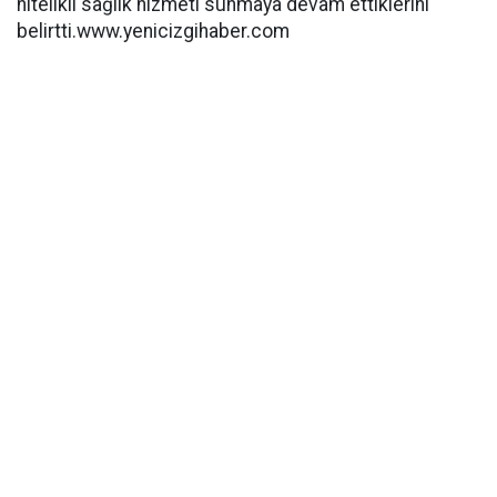
nitelikli sağlık hizmeti sunmaya devam ettiklerini
belirtti.www.yenicizgihaber.com