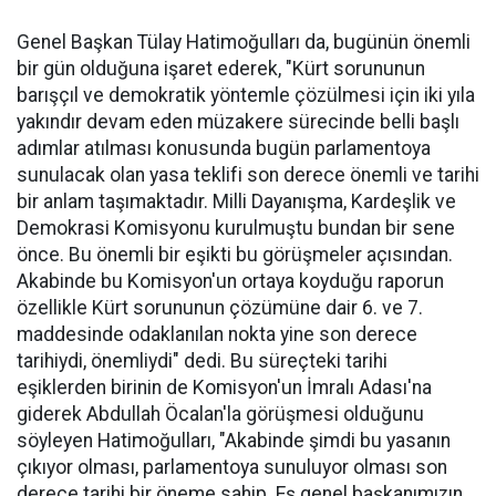
Genel Başkan Tülay Hatimoğulları da, bugünün önemli
bir gün olduğuna işaret ederek, "Kürt sorununun
barışçıl ve demokratik yöntemle çözülmesi için iki yıla
yakındır devam eden müzakere sürecinde belli başlı
adımlar atılması konusunda bugün parlamentoya
sunulacak olan yasa teklifi son derece önemli ve tarihi
bir anlam taşımaktadır. Milli Dayanışma, Kardeşlik ve
Demokrasi Komisyonu kurulmuştu bundan bir sene
önce. Bu önemli bir eşikti bu görüşmeler açısından.
Akabinde bu Komisyon'un ortaya koyduğu raporun
özellikle Kürt sorununun çözümüne dair 6. ve 7.
maddesinde odaklanılan nokta yine son derece
tarihiydi, önemliydi" dedi. Bu süreçteki tarihi
eşiklerden birinin de Komisyon'un İmralı Adası'na
giderek Abdullah Öcalan'la görüşmesi olduğunu
söyleyen Hatimoğulları, "Akabinde şimdi bu yasanın
çıkıyor olması, parlamentoya sunuluyor olması son
derece tarihi bir öneme sahip. Eş genel başkanımızın