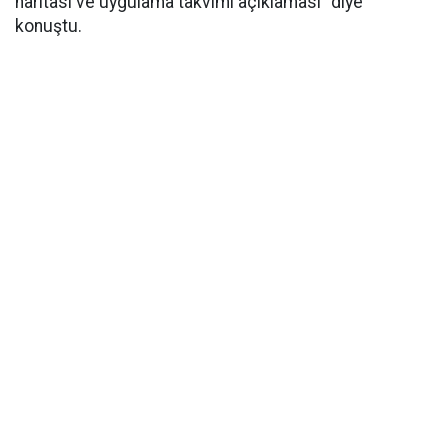
haritası ve uygulama takvimi açıklaması" diye
konuştu.