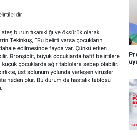
irtilerdir
 ateş burun tıkanıklığı ve öksürük olarak
rrin Tekinkuş, “Bu belirti varsa çocukların
ahale edilmesinde fayda var. Çünkü erken
Pro
lir. Bronşiolit, büyük çocuklarda hafif belirtilere
uy
 küçük çocuklarda ağır tablolara sebep olabilir.
 birlikte, üst solunum yolunda yerleşen virüsler
lite neden olur. Bu durum da hastalık tablosu
.