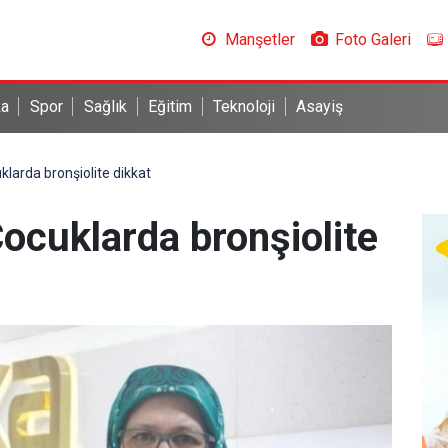
Manşetler
Foto Galeri
ka
Spor
Sağlık
Eğitim
Teknoloji
Asayiş
klarda bronşiolite dikkat
Çocuklarda bronşiolite