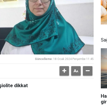
Sa
Güncelleme:
18 Ocak 2024 Perşembe 11:45
iolite dikkat
Ha
gir