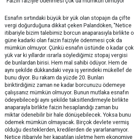
"Faizin faiziyle ödenmesi çok da mümkün olmuyor"
Esnafın sırtındaki büyük bir yük olan stopajın da çifte
vergi doğurduğuna dikkat çeken Palandöken, "Netice
itibariyle bizim talebimiz borcun anaparasıyla birlikte o
güne kadarki olan faizin faiziyle ödenmesi çok da
mümkün olmuyor. Çünkü esnafın üstünde o kadar çok
yük var ki yıllardır ısrarla söylediğimiz stopaj vergisi
de bunlardan birisi. Hem mal sahibi ödüyor. Hem de
aynı şekilde dükkandaki veya iş yerindeki mükellef de
bunu diyor. Bu rakam da yüzde 20. Bunları
biriktirdiğiniz zaman ne kadar borcunuzu ödemeye
çalışsanız mümkün olmuyor. Bunun mutlaka esnafın
ödeyebileceği aynı şekilde taksitlendirmeyle birlikte
anaparayla birlikte faizin hesaplandığı zaman bu
miktar ödenebilir bir hale dönüşebilecek. Yoksa bunu
ödemek mümkün olmayacak. Birçok devlete vermiş
olduğu desteklerden, kredilerden de yararlanamıyor.
Netice itibariyle her kapatılan işletme hem ekonomiye