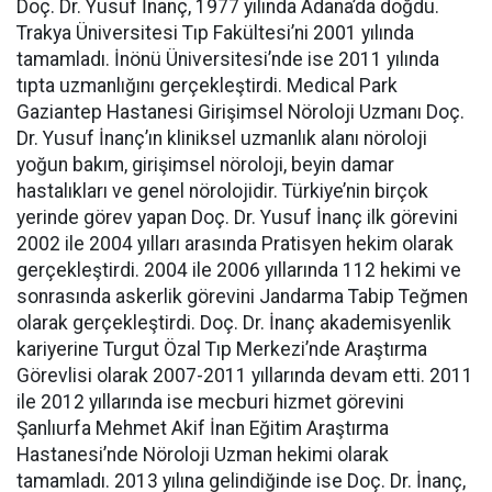
Doç. Dr. Yusuf İnanç, 1977 yılında Adana’da doğdu.
Trakya Üniversitesi Tıp Fakültesi’ni 2001 yılında
tamamladı. İnönü Üniversitesi’nde ise 2011 yılında
tıpta uzmanlığını gerçekleştirdi. Medical Park
Gaziantep Hastanesi Girişimsel Nöroloji Uzmanı Doç.
Dr. Yusuf İnanç’ın kliniksel uzmanlık alanı nöroloji
yoğun bakım, girişimsel nöroloji, beyin damar
hastalıkları ve genel nörolojidir. Türkiye’nin birçok
yerinde görev yapan Doç. Dr. Yusuf İnanç ilk görevini
2002 ile 2004 yılları arasında Pratisyen hekim olarak
gerçekleştirdi. 2004 ile 2006 yıllarında 112 hekimi ve
sonrasında askerlik görevini Jandarma Tabip Teğmen
olarak gerçekleştirdi. Doç. Dr. İnanç akademisyenlik
kariyerine Turgut Özal Tıp Merkezi’nde Araştırma
Görevlisi olarak 2007-2011 yıllarında devam etti. 2011
ile 2012 yıllarında ise mecburi hizmet görevini
Şanlıurfa Mehmet Akif İnan Eğitim Araştırma
Hastanesi’nde Nöroloji Uzman hekimi olarak
tamamladı. 2013 yılına gelindiğinde ise Doç. Dr. İnanç,