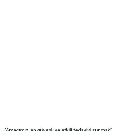
"Amacımız, en güvenli ve etkili tedaviyi sunmak"