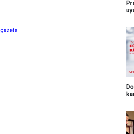
Pro
uy
igazete
Do
ka