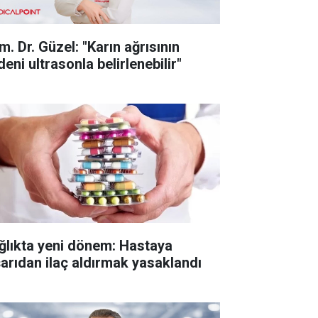
m. Dr. Güzel: "Karın ağrısının
eni ultrasonla belirlenebilir"
ğlıkta yeni dönem: Hastaya
şarıdan ilaç aldırmak yasaklandı