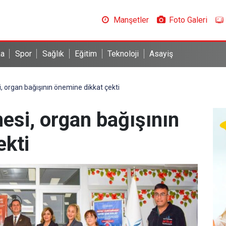
Manşetler
Foto Galeri
ka
Spor
Sağlık
Eğitim
Teknoloji
Asayiş
 organ bağışının önemine dikkat çekti
esi, organ bağışının
ekti