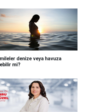
mileler denize veya havuza
ebilir mi?