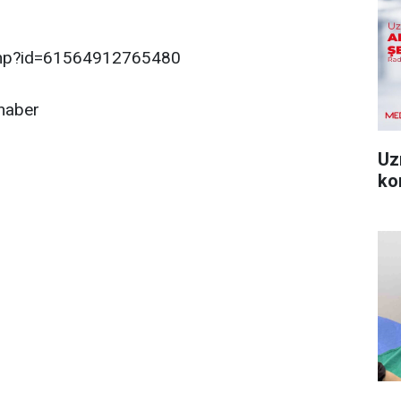
.php?id=61564912765480
haber
Uz
ko