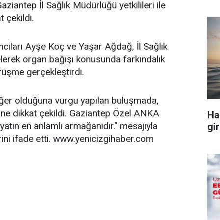
 Gaziantep İl Sağlık Müdürlüğü yetkilileri ile
 çekildi.
ları Ayşe Koç ve Yaşar Ağdağ, İl Sağlık
elerek organ bağışı konusunda farkındalık
rüşme gerçekleştirdi.
eğer olduğuna vurgu yapılan buluşmada,
mine dikkat çekildi. Gaziantep Özel ANKA
Ha
ayatın en anlamlı armağanıdır." mesajıyla
gir
rini ifade etti. www.yenicizgihaber.com