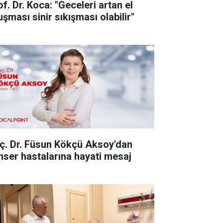
f. Dr. Koca: "Geceleri artan el
uşması sinir sıkışması olabilir"
ç. Dr. Füsun Kökçü Aksoy'dan
nser hastalarına hayati mesaj