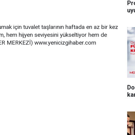
Pro
uy
mak için tuvalet taşlarının haftada en az bir kez
m, hem hijyen seviyesini yükseltiyor hem de
BER MERKEZİ) www.yenicizgihaber.com
Do
ka