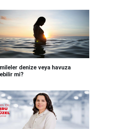
mileler denize veya havuza
ebilir mi?