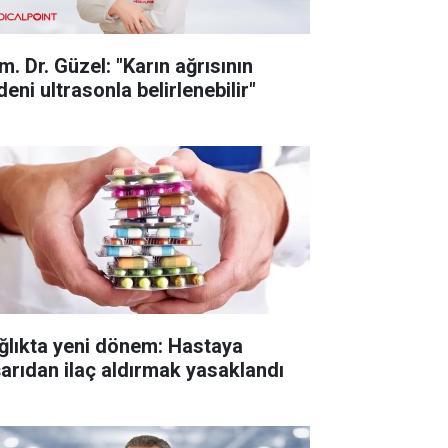
m. Dr. Güzel: "Karın ağrısının
eni ultrasonla belirlenebilir"
ğlıkta yeni dönem: Hastaya
şarıdan ilaç aldırmak yasaklandı