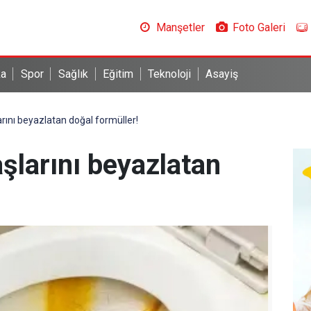
Manşetler
Foto Galeri
ka
Spor
Sağlık
Eğitim
Teknoloji
Asayiş
arını beyazlatan doğal formüller!
aşlarını beyazlatan