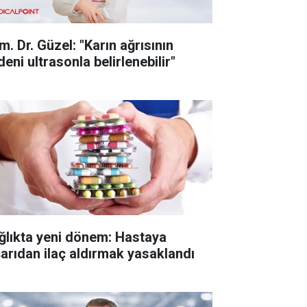
m. Dr. Güzel: "Karın ağrısının
eni ultrasonla belirlenebilir"
ğlıkta yeni dönem: Hastaya
şarıdan ilaç aldırmak yasaklandı