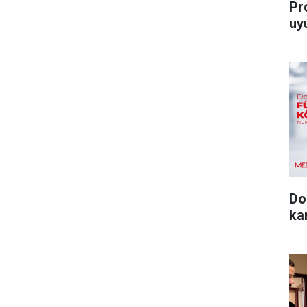
Pro
uy
Do
ka