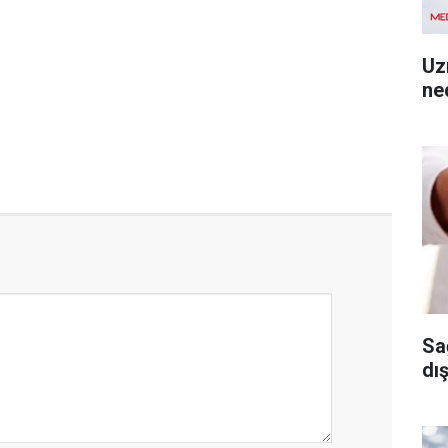
Uz
ned
Sa
dı