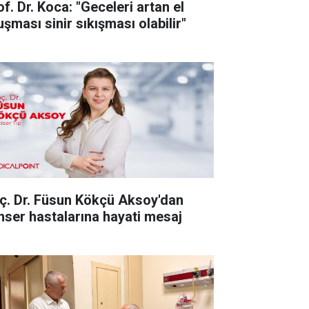
f. Dr. Koca: "Geceleri artan el
uşması sinir sıkışması olabilir"
ç. Dr. Füsun Kökçü Aksoy'dan
nser hastalarına hayati mesaj