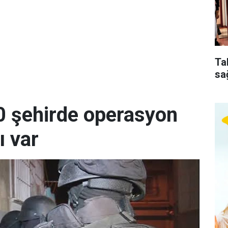
Ta
sa
0 şehirde operasyon
ı var