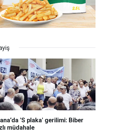
ayiş
ana’da 'S plaka' gerilimi: Biber
zlı müdahale