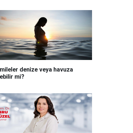
mileler denize veya havuza
ebilir mi?