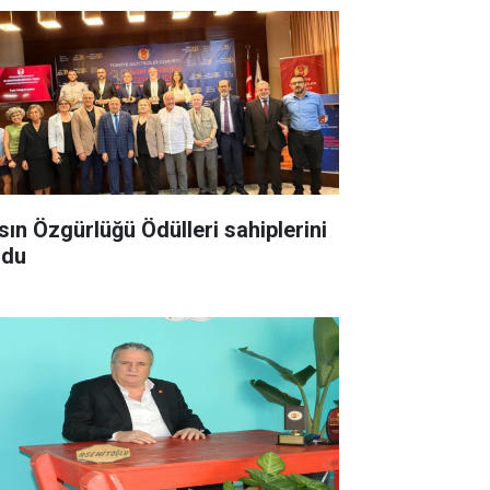
sın Özgürlüğü Ödülleri sahiplerini
ldu