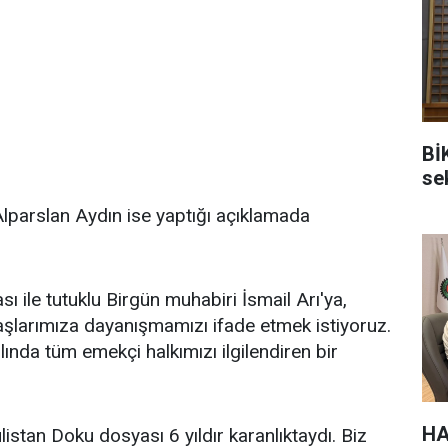
Bİ
sek
lparslan Aydın ise yaptığı açıklamada
 ile tutuklu Birgün muhabiri İsmail Arı'ya,
şlarımıza dayanışmamızı ifade etmek istiyoruz.
ında tüm emekçi halkımızı ilgilendiren bir
HA
stan Doku dosyası 6 yıldır karanlıktaydı. Biz