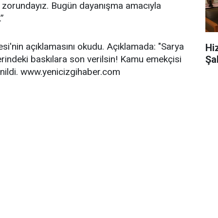
k zorundayız. Bugün dayanışma amacıyla
”
si'nin açıklamasını okudu. Açıklamada: "Sarya
Hi
Şa
erindeki baskılara son verilsin! Kamu emekçisi
nildi. www.yenicizgihaber.com