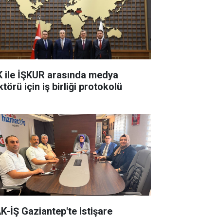
K ile İŞKUR arasında medya
törü için iş birliği protokolü
K-İŞ Gaziantep'te istişare