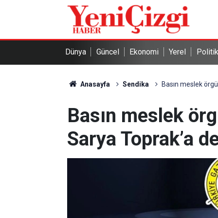
Dünya
Güncel
Ekonomi
Yerel
Politi
Anasayfa
Sendika
Basın meslek örgü
Basın meslek örg
Sarya Toprak’a d