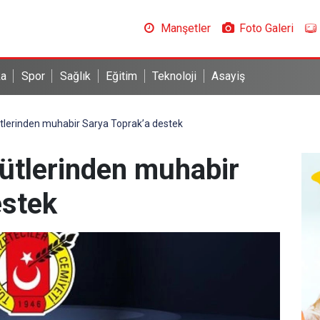
Manşetler
Foto Galeri
ka
Spor
Sağlık
Eğitim
Teknoloji
Asayiş
tlerinden muhabir Sarya Toprak’a destek
ütlerinden muhabir
estek