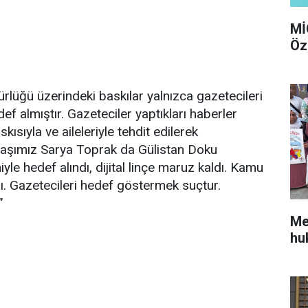
Mİ
Öz
lüğü üzerindeki baskılar yalnızca gazetecileri
ef almıştır. Gazeteciler yaptıkları haberler
kısıyla ve aileleriyle tehdit edilerek
taşımız Sarya Toprak da Gülistan Doku
niyle hedef alındı, dijital linçe maruz kaldı. Kamu
ı. Gazetecileri hedef göstermek suçtur.
”
Me
hu