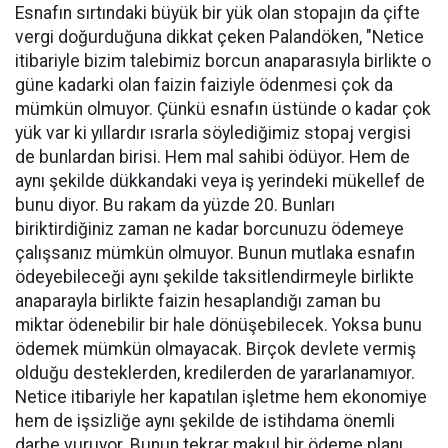
Esnafın sırtındaki büyük bir yük olan stopajın da çifte
vergi doğurduğuna dikkat çeken Palandöken, "Netice
itibariyle bizim talebimiz borcun anaparasıyla birlikte o
güne kadarki olan faizin faiziyle ödenmesi çok da
mümkün olmuyor. Çünkü esnafın üstünde o kadar çok
yük var ki yıllardır ısrarla söylediğimiz stopaj vergisi
de bunlardan birisi. Hem mal sahibi ödüyor. Hem de
aynı şekilde dükkandaki veya iş yerindeki mükellef de
bunu diyor. Bu rakam da yüzde 20. Bunları
biriktirdiğiniz zaman ne kadar borcunuzu ödemeye
çalışsanız mümkün olmuyor. Bunun mutlaka esnafın
ödeyebileceği aynı şekilde taksitlendirmeyle birlikte
anaparayla birlikte faizin hesaplandığı zaman bu
miktar ödenebilir bir hale dönüşebilecek. Yoksa bunu
ödemek mümkün olmayacak. Birçok devlete vermiş
olduğu desteklerden, kredilerden de yararlanamıyor.
Netice itibariyle her kapatılan işletme hem ekonomiye
hem de işsizliğe aynı şekilde de istihdama önemli
darbe vuruyor. Bunun tekrar makul bir ödeme planı