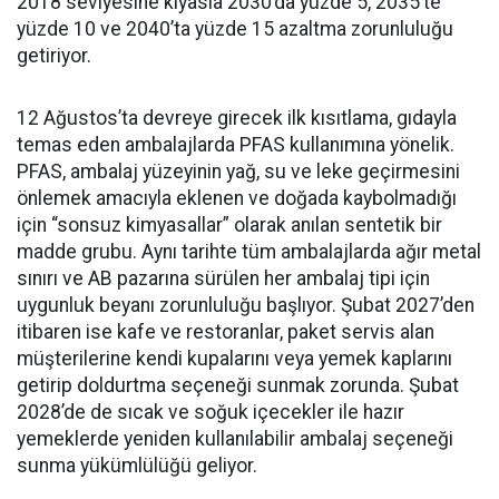
2018 seviyesine kıyasla 2030’da yüzde 5, 2035’te
yüzde 10 ve 2040’ta yüzde 15 azaltma zorunluluğu
getiriyor.
12 Ağustos’ta devreye girecek ilk kısıtlama, gıdayla
temas eden ambalajlarda PFAS kullanımına yönelik.
PFAS, ambalaj yüzeyinin yağ, su ve leke geçirmesini
önlemek amacıyla eklenen ve doğada kaybolmadığı
için “sonsuz kimyasallar” olarak anılan sentetik bir
madde grubu. Aynı tarihte tüm ambalajlarda ağır metal
sınırı ve AB pazarına sürülen her ambalaj tipi için
uygunluk beyanı zorunluluğu başlıyor. Şubat 2027’den
itibaren ise kafe ve restoranlar, paket servis alan
müşterilerine kendi kupalarını veya yemek kaplarını
getirip doldurtma seçeneği sunmak zorunda. Şubat
2028’de de sıcak ve soğuk içecekler ile hazır
yemeklerde yeniden kullanılabilir ambalaj seçeneği
sunma yükümlülüğü geliyor.