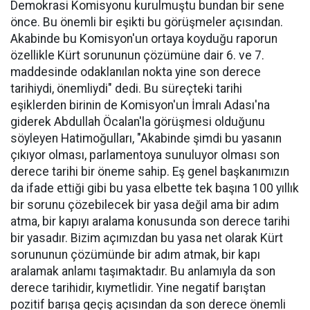
Demokrasi Komisyonu kurulmuştu bundan bir sene
önce. Bu önemli bir eşikti bu görüşmeler açısından.
Akabinde bu Komisyon'un ortaya koyduğu raporun
özellikle Kürt sorununun çözümüne dair 6. ve 7.
maddesinde odaklanılan nokta yine son derece
tarihiydi, önemliydi" dedi. Bu süreçteki tarihi
eşiklerden birinin de Komisyon'un İmralı Adası'na
giderek Abdullah Öcalan'la görüşmesi olduğunu
söyleyen Hatimoğulları, "Akabinde şimdi bu yasanın
çıkıyor olması, parlamentoya sunuluyor olması son
derece tarihi bir öneme sahip. Eş genel başkanımızın
da ifade ettiği gibi bu yasa elbette tek başına 100 yıllık
bir sorunu çözebilecek bir yasa değil ama bir adım
atma, bir kapıyı aralama konusunda son derece tarihi
bir yasadır. Bizim açımızdan bu yasa net olarak Kürt
sorununun çözümünde bir adım atmak, bir kapı
aralamak anlamı taşımaktadır. Bu anlamıyla da son
derece tarihidir, kıymetlidir. Yine negatif barıştan
pozitif barışa geçiş açısından da son derece önemli