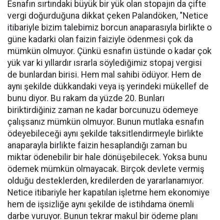
Esnafın sırtındaki büyük bir yük olan stopajın da çifte
vergi doğurduğuna dikkat çeken Palandöken, "Netice
itibariyle bizim talebimiz borcun anaparasıyla birlikte o
güne kadarki olan faizin faiziyle ödenmesi çok da
mümkün olmuyor. Çünkü esnafın üstünde o kadar çok
yük var ki yıllardır ısrarla söylediğimiz stopaj vergisi
de bunlardan birisi. Hem mal sahibi ödüyor. Hem de
aynı şekilde dükkandaki veya iş yerindeki mükellef de
bunu diyor. Bu rakam da yüzde 20. Bunları
biriktirdiğiniz zaman ne kadar borcunuzu ödemeye
çalışsanız mümkün olmuyor. Bunun mutlaka esnafın
ödeyebileceği aynı şekilde taksitlendirmeyle birlikte
anaparayla birlikte faizin hesaplandığı zaman bu
miktar ödenebilir bir hale dönüşebilecek. Yoksa bunu
ödemek mümkün olmayacak. Birçok devlete vermiş
olduğu desteklerden, kredilerden de yararlanamıyor.
Netice itibariyle her kapatılan işletme hem ekonomiye
hem de işsizliğe aynı şekilde de istihdama önemli
darbe vuruyor. Bunun tekrar makul bir ödeme planı