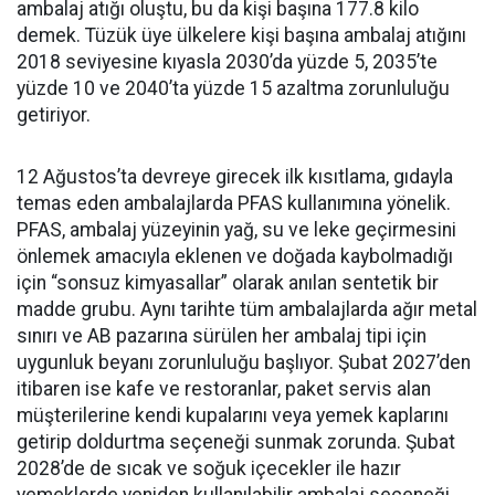
ambalaj atığı oluştu, bu da kişi başına 177.8 kilo
demek. Tüzük üye ülkelere kişi başına ambalaj atığını
2018 seviyesine kıyasla 2030’da yüzde 5, 2035’te
yüzde 10 ve 2040’ta yüzde 15 azaltma zorunluluğu
getiriyor.
12 Ağustos’ta devreye girecek ilk kısıtlama, gıdayla
temas eden ambalajlarda PFAS kullanımına yönelik.
PFAS, ambalaj yüzeyinin yağ, su ve leke geçirmesini
önlemek amacıyla eklenen ve doğada kaybolmadığı
için “sonsuz kimyasallar” olarak anılan sentetik bir
madde grubu. Aynı tarihte tüm ambalajlarda ağır metal
sınırı ve AB pazarına sürülen her ambalaj tipi için
uygunluk beyanı zorunluluğu başlıyor. Şubat 2027’den
itibaren ise kafe ve restoranlar, paket servis alan
müşterilerine kendi kupalarını veya yemek kaplarını
getirip doldurtma seçeneği sunmak zorunda. Şubat
2028’de de sıcak ve soğuk içecekler ile hazır