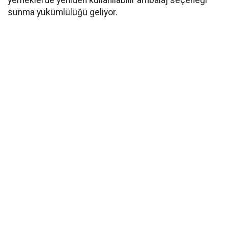
yemeklerde yeniden kullanılabilir ambalaj seçeneği
sunma yükümlülüğü geliyor.