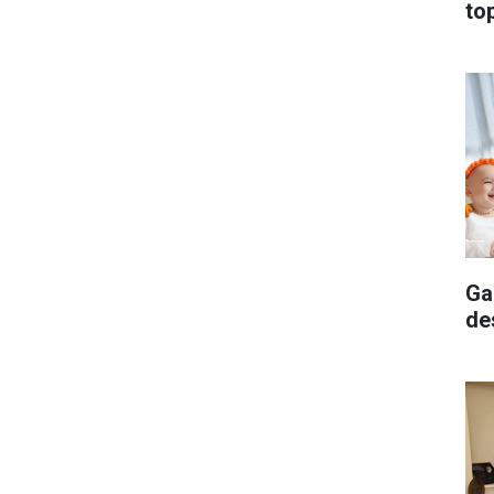
top
Ga
de