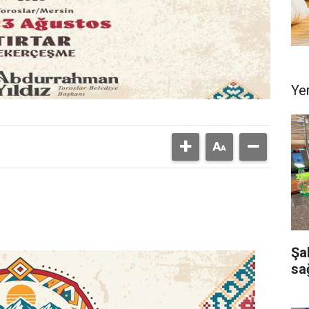
Ye
Şa
sağ