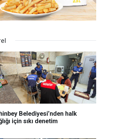
rel
hinbey Belediyesi’nden halk
lığı için sıkı denetim