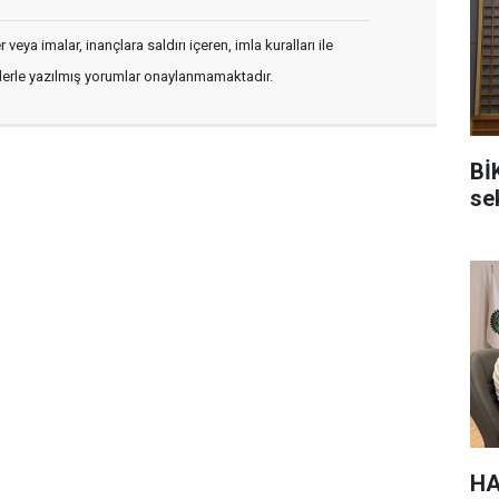
veya imalar, inançlara saldırı içeren, imla kuralları ile
flerle yazılmış yorumlar onaylanmamaktadır.
Bİ
sek
HA