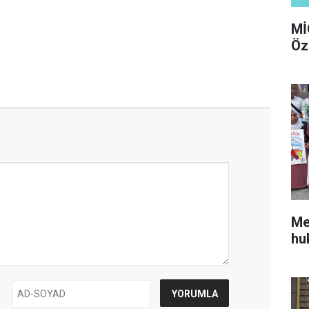
Mİ
Öz
Me
hu