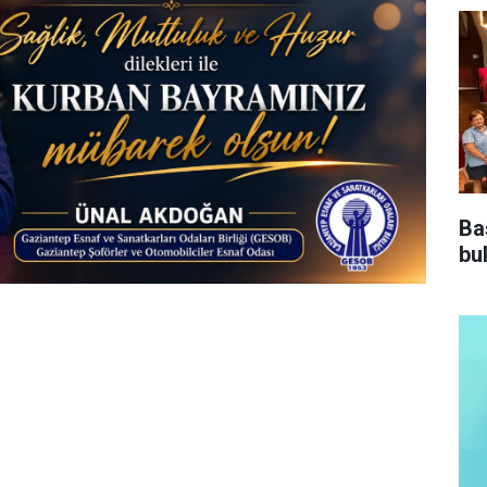
Ba
bu