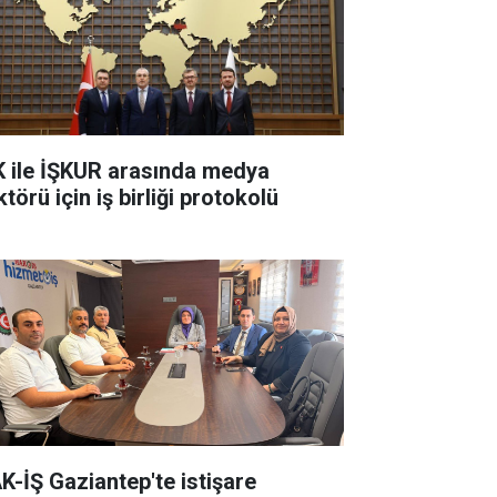
K ile İŞKUR arasında medya
törü için iş birliği protokolü
K-İŞ Gaziantep'te istişare