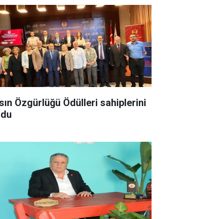
sın Özgürlüğü Ödülleri sahiplerini
ldu