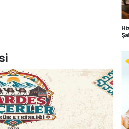
Hi
Şa
si