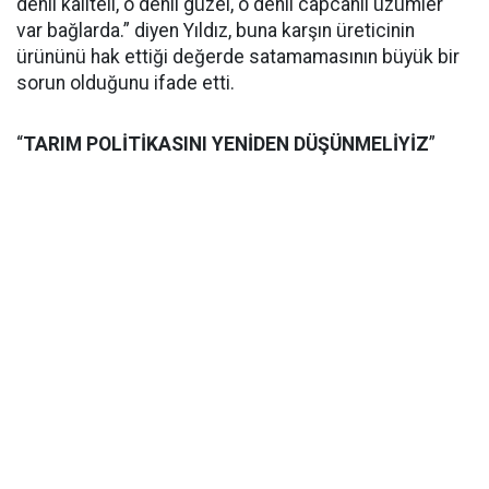
denli kaliteli, o denli güzel, o denli capcanlı üzümler
var bağlarda.” diyen Yıldız, buna karşın üreticinin
ürününü hak ettiği değerde satamamasının büyük bir
sorun olduğunu ifade etti.
“
TARIM POLİTİKASINI YENİDEN DÜŞÜNMELİYİZ
”