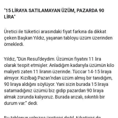
“
15 LİRAYA SATILAMAYAN ÜZÜM, PAZARDA 90
LİRA
”
Üretici ile tüketici arasındaki fiyat farkına da dikkat
çeken Başkan Yıldız, yaşanan tabloyu üzüm üzerinden
örnekledi.
Yıldız, “Dün Resul’deydim. Üzümün fiyatını 11 lira
olarak tespit etmişler. Anladığım kadarıyla üzümün kilo
maliyeti zaten 11 liranın üzerinde. Tüccar 14-15 liraya
almıyor. Kızılbağ Pazarı’ndan üzüm almış bir tanıdığım,
90 liraya aldığını söylüyor. Yani sizin burada 15 liraya
satamadığınız üzümü biz gidip pazardan 90 liraya
almak zorunda kalıyoruz. Burada arızalı, sıkıntılı bir
durum var.” dedi.
Bu tablonun yalnızca üreticiyi değil, tüketiciyi de