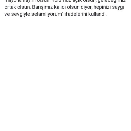
milyona hayırlı olsun. Yolumuz açık olsun, geleceğimiz
ortak olsun. Barışımız kalıcı olsun diyor, hepinizi saygı
ve sevgiyle selamlıyorum" ifadelerini kullandı.