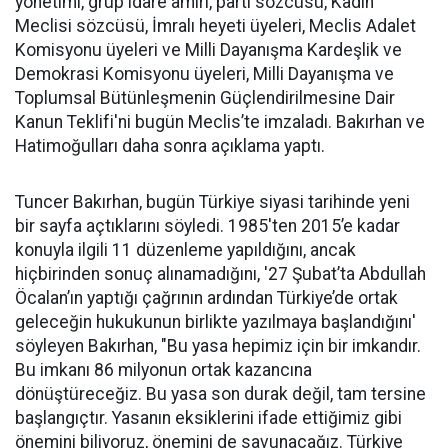
yönetimi, grup idare amiri, parti sözcüsü, Kadın
Meclisi sözcüsü, İmralı heyeti üyeleri, Meclis Adalet
Komisyonu üyeleri ve Milli Dayanışma Kardeşlik ve
Demokrasi Komisyonu üyeleri, Milli Dayanışma ve
Toplumsal Bütünleşmenin Güçlendirilmesine Dair
Kanun Teklifi'ni bugün Meclis’te imzaladı. Bakırhan ve
Hatimoğulları daha sonra açıklama yaptı.
Tuncer Bakırhan, bugün Türkiye siyasi tarihinde yeni
bir sayfa açtıklarını söyledi. 1985'ten 2015’e kadar
konuyla ilgili 11 düzenleme yapıldığını, ancak
hiçbirinden sonuç alınamadığını, '27 Şubat’ta Abdullah
Öcalan’ın yaptığı çağrının ardından Türkiye’de ortak
geleceğin hukukunun birlikte yazılmaya başlandığını'
söyleyen Bakırhan, "Bu yasa hepimiz için bir imkandır.
Bu imkanı 86 milyonun ortak kazancına
dönüştüreceğiz. Bu yasa son durak değil, tam tersine
başlangıçtır. Yasanın eksiklerini ifade ettiğimiz gibi
önemini biliyoruz, önemini de savunacağız. Türkiye