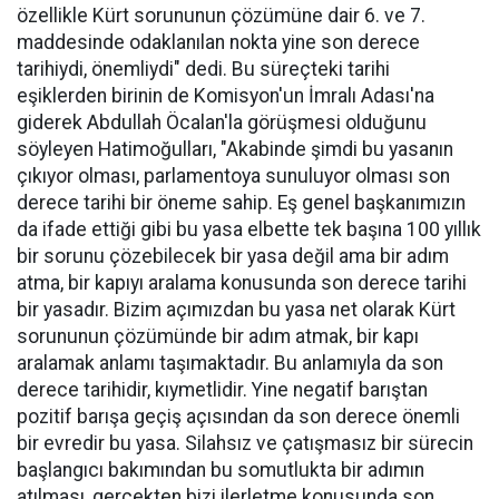
özellikle Kürt sorununun çözümüne dair 6. ve 7.
maddesinde odaklanılan nokta yine son derece
tarihiydi, önemliydi" dedi. Bu süreçteki tarihi
eşiklerden birinin de Komisyon'un İmralı Adası'na
giderek Abdullah Öcalan'la görüşmesi olduğunu
söyleyen Hatimoğulları, "Akabinde şimdi bu yasanın
çıkıyor olması, parlamentoya sunuluyor olması son
derece tarihi bir öneme sahip. Eş genel başkanımızın
da ifade ettiği gibi bu yasa elbette tek başına 100 yıllık
bir sorunu çözebilecek bir yasa değil ama bir adım
atma, bir kapıyı aralama konusunda son derece tarihi
bir yasadır. Bizim açımızdan bu yasa net olarak Kürt
sorununun çözümünde bir adım atmak, bir kapı
aralamak anlamı taşımaktadır. Bu anlamıyla da son
derece tarihidir, kıymetlidir. Yine negatif barıştan
pozitif barışa geçiş açısından da son derece önemli
bir evredir bu yasa. Silahsız ve çatışmasız bir sürecin
başlangıcı bakımından bu somutlukta bir adımın
atılması, gerçekten bizi ilerletme konusunda son