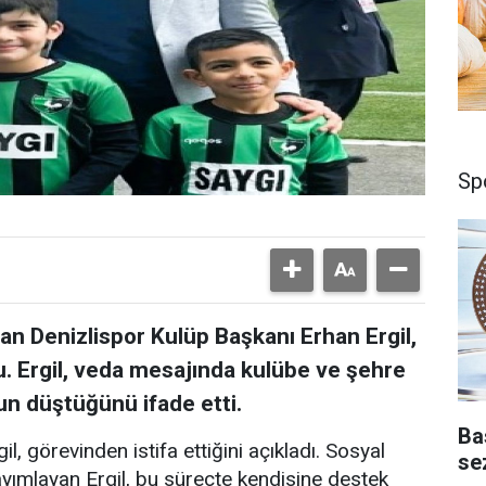
Sp
dan Denizlispor Kulüp Başkanı Erhan Ergil,
u. Ergil, veda mesajında kulübe ve şehre
gun düştüğünü ifade etti.
Ba
, görevinden istifa ettiğini açıkladı. Sosyal
se
ımlayan Ergil, bu süreçte kendisine destek