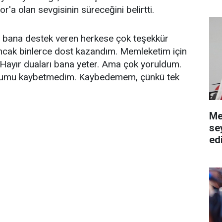
r'a olan sevgisinin süreceğini belirtti.
te bana destek veren herkese çok teşekkür
ncak binlerce dost kazandım. Memleketim için
 Hayır duaları bana yeter. Ama çok yoruldum.
nurumu kaybetmedim. Kaybedemem, çünkü tek
Me
se
ed