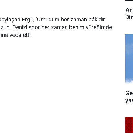
An
Di
 paylaşan Ergil, "Umudum her zaman bâkidir
uzun. Denizlispor her zaman benim yüreğimde
ına veda etti.
Ge
ya