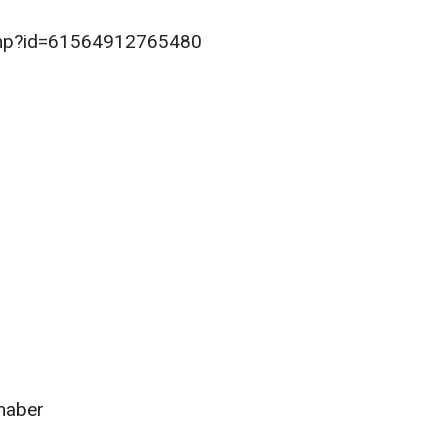
.php?id=61564912765480
haber