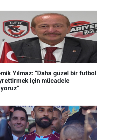
mik Yılmaz: "Daha güzel bir futbol
yrettirmek için mücadele
iyoruz"