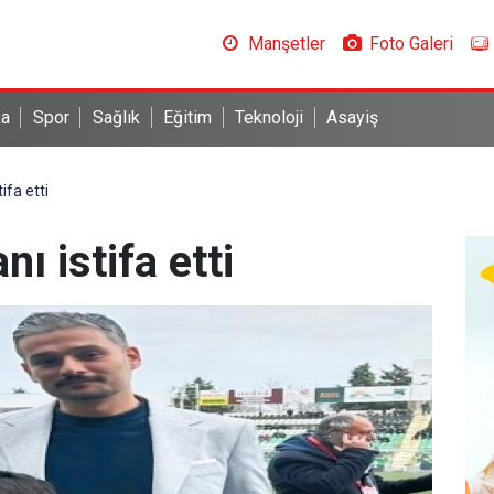
Manşetler
Foto Galeri
ka
Spor
Sağlık
Eğitim
Teknoloji
Asayiş
ifa etti
ı istifa etti