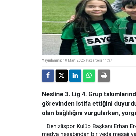
Yayınlanma:
10 Mart 2025 Pazartesi 11:37
Nesline 3. Lig 4. Grup takımların
görevinden istifa ettiğini duyurd
olan bağlılığını vurgularken, yor
Denizlispor Kulüp Başkanı Erhan Ergil
medya hesabından bir veda mesajı yay