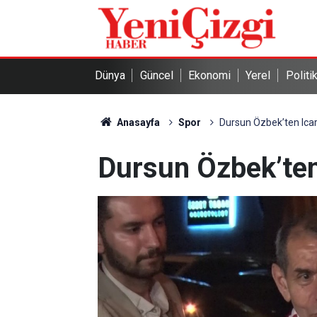
Dünya
Güncel
Ekonomi
Yerel
Politi
Anasayfa
Spor
Dursun Özbek’ten Icar
Dursun Özbek’ten 