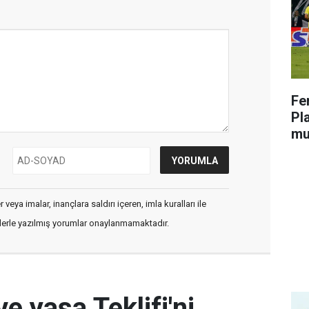
Fe
Pl
mu
veya imalar, inançlara saldırı içeren, imla kuralları ile
flerle yazılmış yorumlar onaylanmamaktadır.
e yasa Teklifi'ni