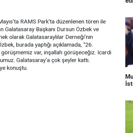
ed
ayıs’ta RAMS Park’ta düzenlenen tören ile
dan Galatasaray Başkanı Dursun Özbek ve
nek olarak Galatasaraylılar Derneği’nin
 Özbek, burada yaptığı açıklamada, "26.
 görüşmemiz var, inşallah görüşeceğiz. Icardi
umuz. Galatasaray’a çok şeyler kattı.
iye konuştu.
Mu
İs