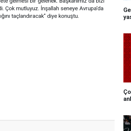
ete gelmesi bir gelenek. Başkanımız da bizi
rdi. Çok mutluyuz. İnşallah seneye Avrupa’da
Ge
ığını taçlandıracak" diye konuştu.
ya
Ço
anl