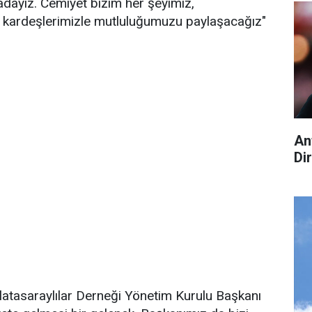
dayız. Cemiyet bizim her şeyimiz,
i kardeşlerimizle mutluluğumuzu paylaşacağız"
An
Di
latasaraylılar Derneği Yönetim Kurulu Başkanı