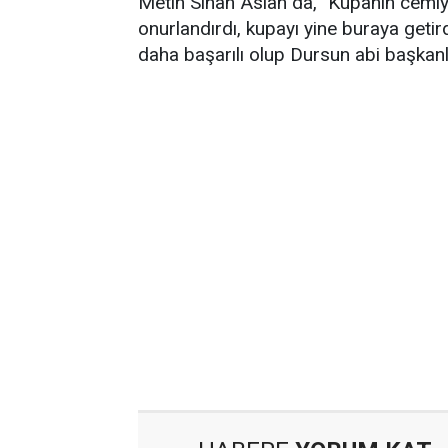
Metin Sinan Aslan da, "Kupanın cemiy
onurlandırdı, kupayı yine buraya geti
daha başarılı olup Dursun abi başkanl