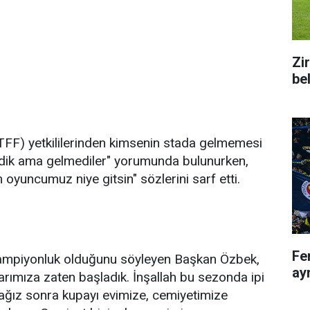
Zi
bel
TFF) yetkililerinden kimsenin stada gelmemesi
ekledik ama gelmediler" yorumunda bulunurken,
im oyuncumuz niye gitsin" sözlerini sarf etti.
Fe
 şampiyonluk olduğunu söyleyen Başkan Özbek,
ayr
arımıza zaten başladık. İnşallah bu sezonda ipi
ağız sonra kupayı evimize, cemiyetimize