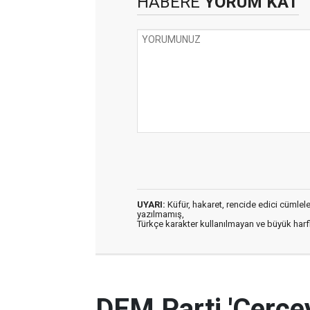
HABERE
YORUM KAT
UYARI:
Küfür, hakaret, rencide edici cümleler 
yazılmamış,
Türkçe karakter kullanılmayan ve büyük har
DEM Parti 'Çerçev