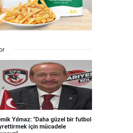
or
mik Yılmaz: "Daha güzel bir futbol
yrettirmek için mücadele