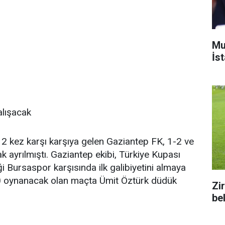
Mu
İs
alışacak
 kez karşı karşıya gelen Gaziantep FK, 1-2 ve
ak ayrılmıştı. Gaziantep ekibi, Türkiye Kupası
 Bursaspor karşısında ilk galibiyetini almaya
0 oynanacak olan maçta Ümit Öztürk düdük
Zi
bel