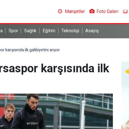
Manşetler
Foto Galeri
ka
Spor
Sağlık
Eğitim
Teknoloji
Asayiş
 karşısında ilk galibiyetini arıyor
saspor karşısında ilk