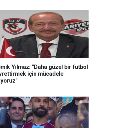
mik Yılmaz: "Daha güzel bir futbol
yrettirmek için mücadele
iyoruz"