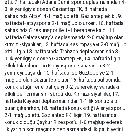
etti. 7. haftadaki Adana Demirspor deplasmanından 4-
0'lık yenilgiyle dönen Gaziantep FK, 8. haftada
sahasında Altay'ı 4-1 mağlup etti. Gaziantep ekibi, 9.
haftada Hatayspor'a 2-1 mağlup olurken, 10. haftada
sahasında Giresunspor ile 1-1 berabere kaldı. 11.
haftada Galatasaray'a deplasmanda 2-0 mağlup olan
kırmızı-siyahlılar, 12. haftada Kasımpaşa'yı 2-0 mağlup
etti. Ligin 13. haftasında Trabzon deplasmanında 3-
0'lık yenilgiyle dönen Gaziantep FK, 14. haftada ligin
etkili takımlarından Konyaspor'u sahasında 3-2
yenmeyi başardı. 15. haftada ise Göztepe'ye 2-1
mağlup olan Gaziantep ekibi, 16. haftada sahasında
konuk ettiği Fenerbahçe'yi 3-2 yenerek iç sahadaki
etkili performansını sürdürdü. Kırmızı-siyahlılar, 17.
haftada Kayseri deplasmanından 1-1'lik sonuçla bir
puan çıkarırken, 18. haftada konuk ettiği Alanyaspor'u
2-1 mağlup etti. Gaziantep FK, ligin 19. haftasında
konuk olduğu Çaykur Rizespor'u 1-0 mağlup ederek
ilk yarının son maçında deplasmandaki ilk galibiyetini