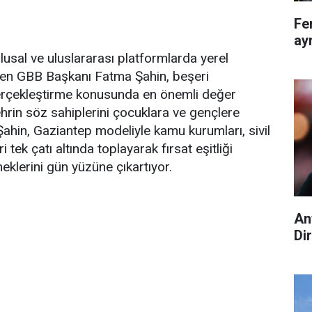
Fe
ayr
usal ve uluslararası platformlarda yerel
iren GBB Başkanı Fatma Şahin, beşeri
gerçekleştirme konusunda en önemli değer
Şehrin söz sahiplerini çocuklara ve gençlere
hin, Gaziantep modeliyle kamu kurumları, sivil
 tek çatı altında toplayarak fırsat eşitliği
neklerini gün yüzüne çıkartıyor.
An
Di