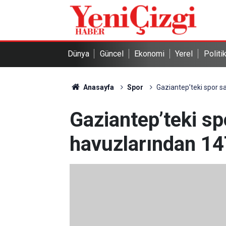
Dünya
Güncel
Ekonomi
Yerel
Politi
Anasayfa
Spor
Gaziantep’teki spor s
Gaziantep’teki s
havuzlarından 147