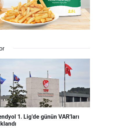
or
endyol 1. Lig'de günün VAR'ları
ıklandı