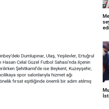
Me
se
ed
ey’deki Dumlupınar, Ulaş, Yeşilevler, Ertuğrul
e Hasan Celal Güzel Futbol Sahası’nda ilçenin
rilirken Şehitkamil’de ise Beykent, Kuzeyşehir,
ncilikaya spor salonlarıyla hizmet ağı
nelik fırsat eşitliğinde önemli bir adım atılmış
Mu
İs