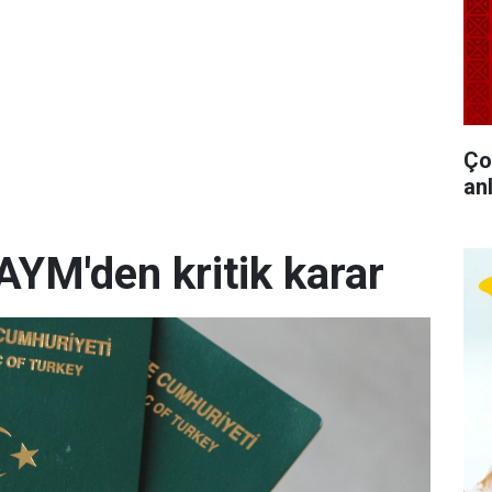
Ço
anl
AYM'den kritik karar