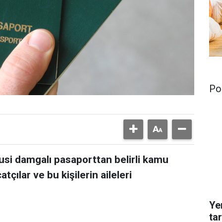
Pol
susi damgalı pasaporttan belirli kamu
atçılar ve bu kişilerin aileleri
Ye
ta