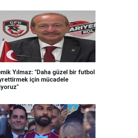
mik Yılmaz: "Daha güzel bir futbol
yrettirmek için mücadele
iyoruz"