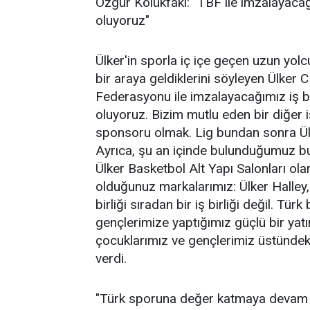
Özgür Kölükfakı: "TBF ile imzalayaca
oluyoruz"
Ülker'in sporla iç içe geçen uzun yol
bir araya geldiklerini söyleyen Ülker
Federasyonu ile imzalayacağımız iş bi
oluyoruz. Bizim mutlu eden bir diğer i
sponsoru olmak. Lig bundan sonra Ülk
Ayrıca, şu an içinde bulunduğumuz bu
Ülker Basketbol Alt Yapı Salonları olar
olduğunuz markalarımız: Ülker Halley,
birliği sıradan bir iş birliği değil. T
gençlerimize yaptığımız güçlü bir yat
çocuklarımız ve gençlerimiz üstündeki 
verdi.
"Türk sporuna değer katmaya devam 