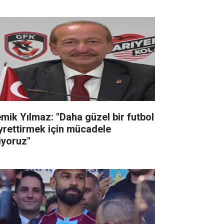
mik Yılmaz: "Daha güzel bir futbol
yrettirmek için mücadele
iyoruz"