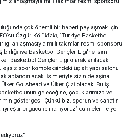
ğımız anlaşmayla milli takımlar resmi sponsoru
culuğunda çok önemli bir haberi paylaşmak için
 CEO'su Özgür Kölükfakı, "Türkiye Basketbol
rliği anlaşmasıyla milli takımlar resmi sponsoru
ş birliği ise Basketbol Gençler Ligi'ne isim
er Basketbol Gençler Ligi olarak anılacak.
 eşsiz spor kompleksindeki üç alt yapı salonu
ak adlandırılacak. İsimleriyle sizin de aşina
 Ülker Go Ahead ve Ülker Çizi olacak. Bu iş
ürk basketbolunun geleceğine, çocuklarımıza ve
ırımın göstergesi. Çünkü biz, sporun ve sanatın
iyileştirici gücüne inanıyoruz" cümlelerine yer
ediyoruz"