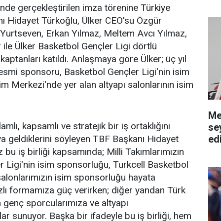
nde gerçekleştirilen imza törenine Türkiye
ı Hidayet Türkoğlu, Ülker CEO'su Özgür
k Yurtseven, Erkan Yılmaz, Meltem Avcı Yılmaz,
le Ülker Basketbol Gençler Ligi dörtlü
aptanları katıldı. Anlaşmaya göre Ülker; üç yıl
 resmi sponsoru, Basketbol Gençler Ligi'nin isim
m Merkezi'nde yer alan altyapı salonlarının isim
Me
lı, kapsamlı ve stratejik bir iş ortaklığını
se
ed
a geldiklerini söyleyen TBF Başkanı Hidayet
z bu iş birliği kapsamında; Milli Takımlarımızın
 Ligi'nin isim sponsorluğu, Turkcell Basketbol
salonlarımızın isim sponsorluğu hayata
dızlı formamıza güç verirken; diğer yandan Türk
 genç sporcularımıza ve altyapı
r sunuyor. Başka bir ifadeyle bu iş birliği, hem