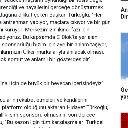
 öğrendiği ve hayallerini gerçeğe dönüştürmek
An
olduğuna dikkat çeken Başkan Türkoğlu, "Her
Di
antrenman yapıyor, maçlara çıkıyor ve bir gün
i kuruyor. Merkezimizin ikinci fazı için
 ediyoruz. Bu kapsamda C Blok'ta yer alan
m sponsorluğu bizim için ayrı bir anlam taşıyor,
larımızın Ülker markalarıyla anılacak olması,
ok somut ve anlamlı bir göstergesidir"
inali için de büyük bir heyecan içerisindeyiz"
Ge
ya
uların rekabet etmeleri ve kendilerini
r platform olduğunu aktaran Hidayet Türkoğlu,
yıllık isim sponsoru olmasının son derece
lu, "Bu sezon ligin tüm karşılaşmaları Turkcell