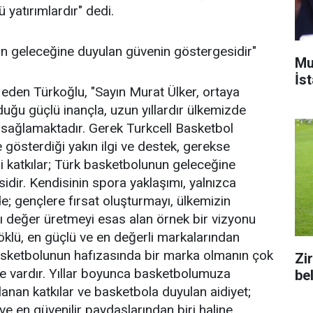
yatırımlardır" dedi.
un geleceğine duyulan güvenin göstergesidir"
Mu
İs
r eden Türkoğlu, "Sayın Murat Ülker, ortaya
ğu güçlü inançla, uzun yıllardır ülkemizde
 sağlamaktadır. Gerek Turkcell Basketbol
 gösterdiği yakın ilgi ve destek, gerekse
ği katkılar; Türk basketbolunun geleceğine
idir. Kendisinin spora yaklaşımı, yalnızca
; gençlere fırsat oluşturmayı, ülkemizin
cı değer üretmeyi esas alan örnek bir vizyonu
köklü, en güçlü ve en değerli markalarından
basketbolunun hafızasında bir marka olmanın çok
Zi
de vardır. Yıllar boyunca basketbolumuza
bel
lanan katkılar ve basketbola duyulan aidiyet;
e en güvenilir paydaşlarından biri haline