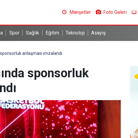
Manşetler
Foto Galeri
ka
Spor
Sağlık
Eğitim
Teknoloji
Asayiş
a sponsorluk anlaşması imzalandı
sında sponsorluk
ndı