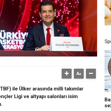
Sp
F) ile Ülker arasında milli takımlar
ler Ligi ve altyapı salonları isim
Ba
.
se