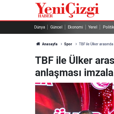
Dünya
Güncel
Ekonomi
Yerel
Politi
Anasayfa
Spor
TBF ile Ülker arasınd
TBF ile Ülker ara
anlaşması imzala