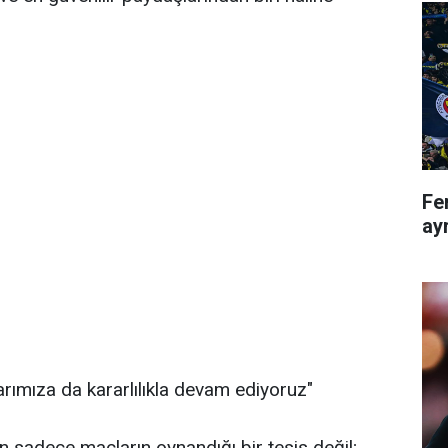
Fe
ayr
larımıza da kararlılıkla devam ediyoruz"
n sadece maçların oynandığı bir tesis değil;