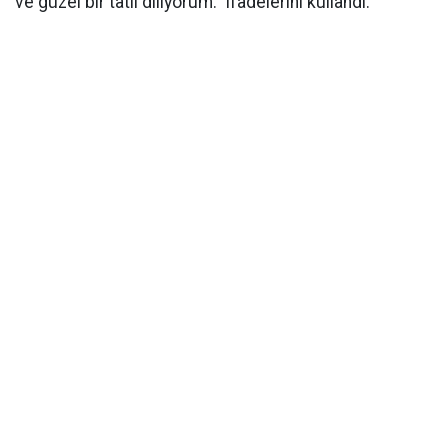
ve güzel bir tatil diliyorum." ifadelerini kullandı.