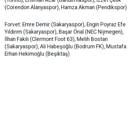
(Torino), Emirhan Acar (Bandırmaspor), İzzet Çelik
(Corendon Alanyaspor), Hamza Akman (Pendikspor)
Forvet: Emre Demir (Sakaryaspor), Engin Poyraz Efe
Yıldırım (Sakaryaspor), Başar Önal (NEC Nijmegen),
İlhan Fakılı (Clermont Foot 63), Melih Bostan
(Sakaryaspor), Ali Habeşoğlu (Bodrum FK), Mustafa
Erhan Hekimoğlu (Beşiktaş)