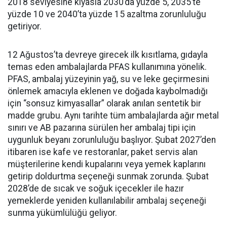
2018 seviyesine kıyasla 2030’da yüzde 5, 2035’te
yüzde 10 ve 2040’ta yüzde 15 azaltma zorunluluğu
getiriyor.
12 Ağustos’ta devreye girecek ilk kısıtlama, gıdayla
temas eden ambalajlarda PFAS kullanımına yönelik.
PFAS, ambalaj yüzeyinin yağ, su ve leke geçirmesini
önlemek amacıyla eklenen ve doğada kaybolmadığı
için “sonsuz kimyasallar” olarak anılan sentetik bir
madde grubu. Aynı tarihte tüm ambalajlarda ağır metal
sınırı ve AB pazarına sürülen her ambalaj tipi için
uygunluk beyanı zorunluluğu başlıyor. Şubat 2027’den
itibaren ise kafe ve restoranlar, paket servis alan
müşterilerine kendi kupalarını veya yemek kaplarını
getirip doldurtma seçeneği sunmak zorunda. Şubat
2028’de de sıcak ve soğuk içecekler ile hazır
yemeklerde yeniden kullanılabilir ambalaj seçeneği
sunma yükümlülüğü geliyor.