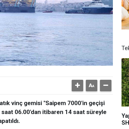
Te
tık vinç gemisi "Saipem 7000'in geçişi
 saat 06.00'dan itibaren 14 saat süreyle
Ya
patıldı.
SH