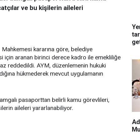
atçılar ve bu kişilerin aileleri
Ye
ta
get
Mahkemesi kararına göre, belediye
i için aranan birinci derece kadro ile emekliliğe
iraz reddedildi. AYM, düzenlemenin hukuki
ı olmadığına hükmederek mevcut uygulamanın
amgalı pasaporttan belirli kamu görevlileri,
lerin aileleri yararlanabiliyor.
Ad
Mu