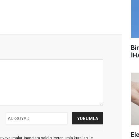
Bi
İH
Ele
veya imalar, inançlara saldırı içeren, imla kuralları ile