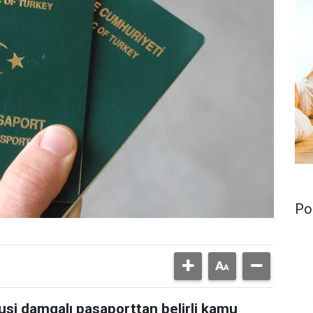
Pol
susi damgalı pasaporttan belirli kamu