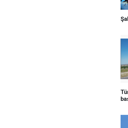
Şa
Tü
ba