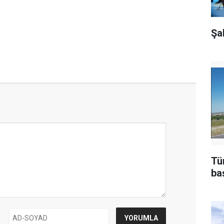
Şa
Tü
ba