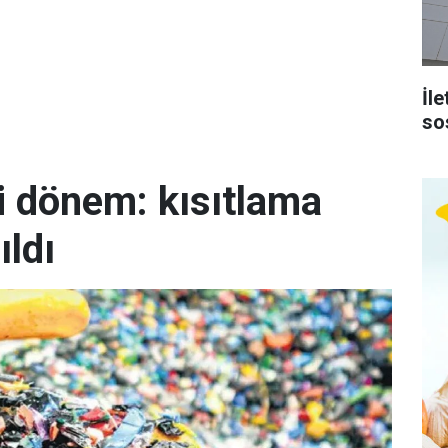
İl
so
i dönem: kısıtlama
ıldı