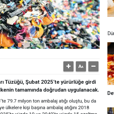
Dü
rı Tüzüğü, Şubat 2025’te yürürlüğe girdi
 ülkenin tamamında doğrudan uygulanacak.
De
’te 79.7 milyon ton ambalaj atığı oluştu, bu da
ye ülkelere kişi başına ambalaj atığını 2018