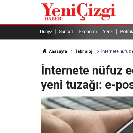
Dünya
Güncel
Ekonomi
Yerel
Politi
Anasayfa
Teknoloji
İnternete nüfuz e
İnternete nüfuz e
yeni tuzağı: e-pos