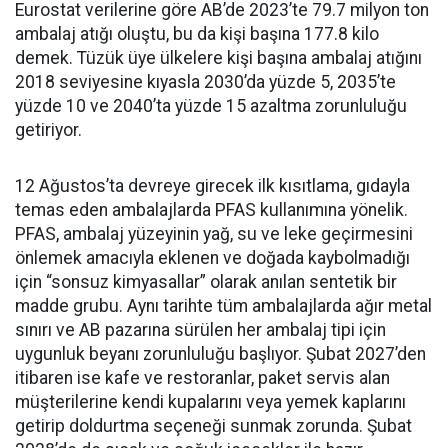
Eurostat verilerine göre AB’de 2023’te 79.7 milyon ton
ambalaj atığı oluştu, bu da kişi başına 177.8 kilo
demek. Tüzük üye ülkelere kişi başına ambalaj atığını
2018 seviyesine kıyasla 2030’da yüzde 5, 2035’te
yüzde 10 ve 2040’ta yüzde 15 azaltma zorunluluğu
getiriyor.
12 Ağustos’ta devreye girecek ilk kısıtlama, gıdayla
temas eden ambalajlarda PFAS kullanımına yönelik.
PFAS, ambalaj yüzeyinin yağ, su ve leke geçirmesini
önlemek amacıyla eklenen ve doğada kaybolmadığı
için “sonsuz kimyasallar” olarak anılan sentetik bir
madde grubu. Aynı tarihte tüm ambalajlarda ağır metal
sınırı ve AB pazarına sürülen her ambalaj tipi için
uygunluk beyanı zorunluluğu başlıyor. Şubat 2027’den
itibaren ise kafe ve restoranlar, paket servis alan
müşterilerine kendi kupalarını veya yemek kaplarını
getirip doldurtma seçeneği sunmak zorunda. Şubat