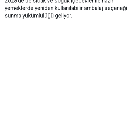
2028’de de sıcak ve soğuk içecekler ile hazır
yemeklerde yeniden kullanılabilir ambalaj seçeneği
sunma yükümlülüğü geliyor.