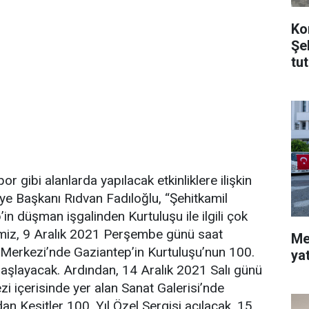
Ko
Şe
tu
por gibi alanlarda yapılacak etkinliklere ilişkin
ye Başkanı Rıdvan Fadıloğlu, “Şehitkamil
’in düşman işgalinden Kurtuluşu ile ilgili çok
iğimiz, 9 Aralık 2021 Perşembe günü saat
Me
 Merkezi’nde Gaziantep’in Kurtuluşu’nun 100.
ya
başlayacak. Ardından, 14 Aralık 2021 Salı günü
i içerisinde yer alan Sanat Galerisi’nde
 Kesitler 100. Yıl Özel Sergisi açılacak. 15