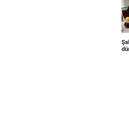
Şa
dü