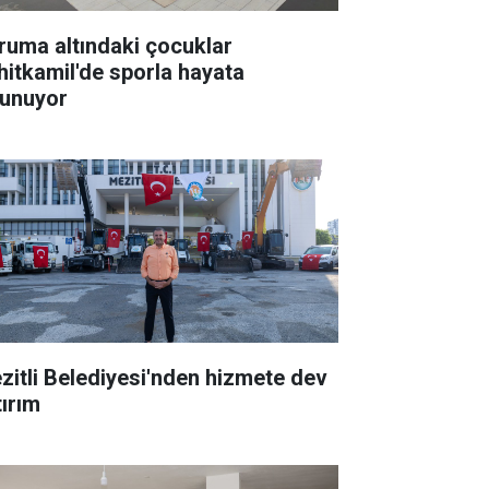
ruma altındaki çocuklar
hitkamil'de sporla hayata
tunuyor
zitli Belediyesi'nden hizmete dev
tırım