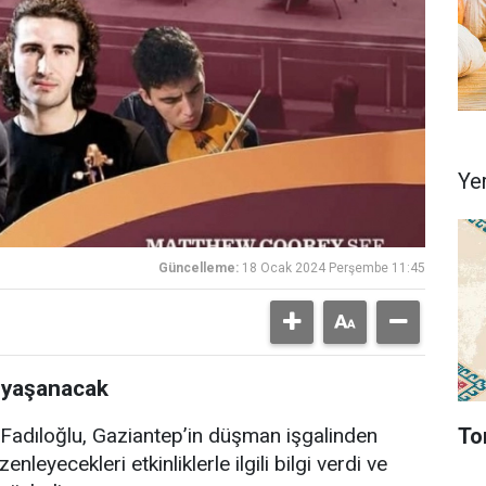
Ye
Güncelleme:
18 Ocak 2024 Perşembe 11:45
u yaşanacak
To
 Fadıloğlu, Gaziantep’in düşman işgalinden
leyecekleri etkinliklerle ilgili bilgi verdi ve