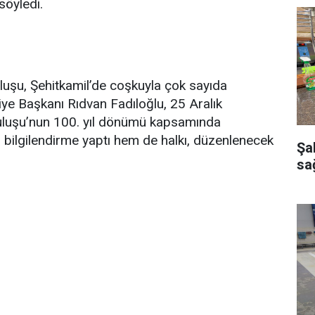
söyledi.
luşu, Şehitkamil’de coşkuyla çok sayıda
diye Başkanı Rıdvan Fadıloğlu, 25 Aralık
uluşu’nun 100. yıl dönümü kapsamında
em bilgilendirme yaptı hem de halkı, düzenlenecek
Şa
sağ