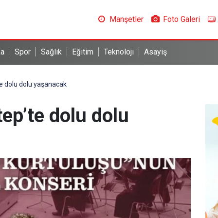
Manşetler
Foto Galeri
ka
Spor
Sağlık
Eğitim
Teknoloji
Asayiş
te dolu dolu yaşanacak
tep’te dolu dolu