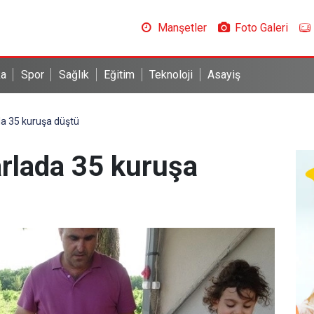
Manşetler
Foto Galeri
ka
Spor
Sağlık
Eğitim
Teknoloji
Asayiş
da 35 kuruşa düştü
rlada 35 kuruşa