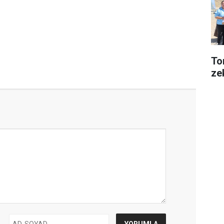
Tor
ze