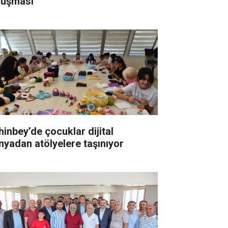
luşması
hinbey’de çocuklar dijital
nyadan atölyelere taşınıyor