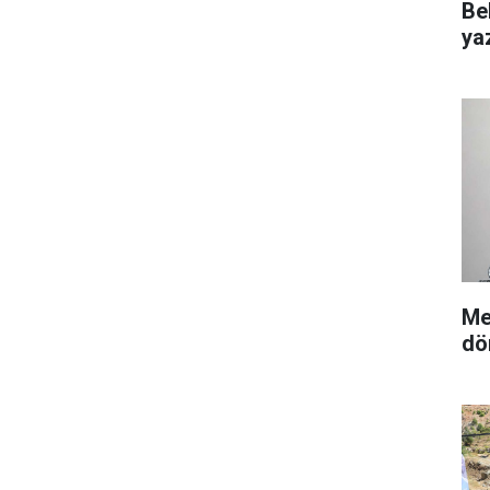
Be
yaz
Me
dö