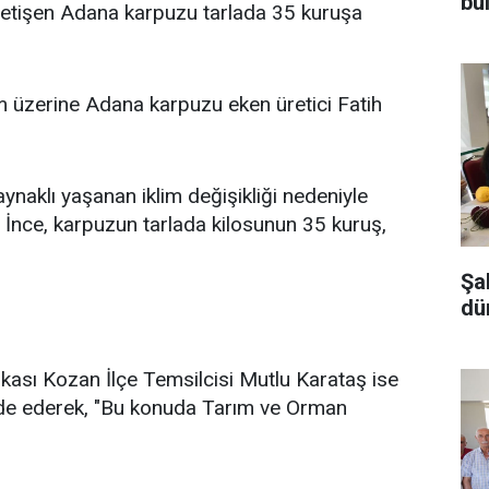
bu
 yetişen Adana karpuzu tarlada 35 kuruşa
üzerine Adana karpuzu eken üretici Fatih
naklı yaşanan iklim değişikliği nedeniyle
 İnce, karpuzun tarlada kilosunun 35 kuruş,
Şa
dü
kası Kozan İlçe Temsilcisi Mutlu Karataş ise
ifade ederek, "Bu konuda Tarım ve Orman