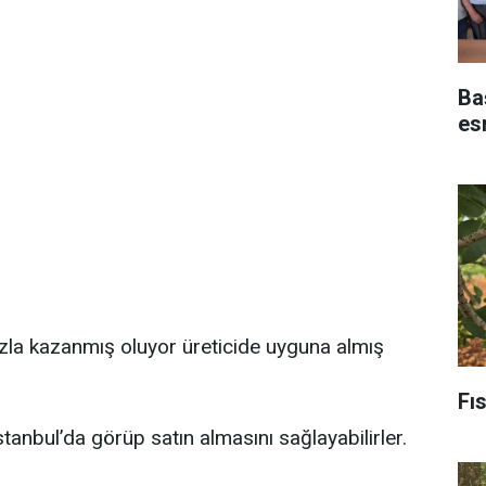
Baş
es
azla kazanmış oluyor üreticide uyguna almış
Fıs
stanbul’da görüp satın almasını sağlayabilirler.