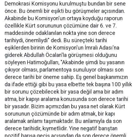
Demokrasi Komisyonu kurulmuştu bundan bir sene
önce. Bu önemli bir eşikti bu görüşmeler açısından.
Akabinde bu Komisyon'un ortaya koyduğu raporun
özellikle Kürt sorununun çözümüne dair 6. ve 7.
maddesinde odaklanılan nokta yine son derece
tarihiydi, önemliydi" dedi. Bu süreçteki tarihi
eşiklerden birinin de Komisyon'un İmralı Adası'na
giderek Abdullah Öcalan'la görüşmesi olduğunu
söyleyen Hatimoğulları, "Akabinde şimdi bu yasanın
çıkıyor olması, parlamentoya sunuluyor olması son
derece tarihi bir öneme sahip. Eş genel başkanımızın
da ifade ettiği gibi bu yasa elbette tek başına 100 yıllık
bir sorunu çözebilecek bir yasa değil ama bir adım
atma, bir kapıyı aralama konusunda son derece tarihi
bir yasadır. Bizim açımızdan bu yasa net olarak Kürt
sorununun çözümünde bir adım atmak, bir kapı
aralamak anlamı taşımaktadır. Bu anlamıyla da son
derece tarihidir, kıymetlidir. Yine negatif barıştan
pozitif barışa geçiş açısından da son derece önemli