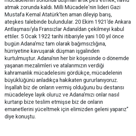
mücadelenin sonunda düşman artık pes etmek, havlu
atmak zorunda kaldı. Milli Mücadele'nin lideri Gazi
Mustafa Kemal Atatürk’ten aman dileyip barış,
ateşkes talebinde bulundular. 20 Ekim 1921’de Ankara
Antlaşması’yla Fransızlar Adana’dan çekilmeyi kabul
ettiler. 5 Ocak 1922 tarihi itibariyle yani 100 yıl önce
bugün Adana’mız tam olarak bağımsızlığına,
hürriyetine kavuşarak düşman işgalinden
kurtulmuştur. Adana’nın her bir köşesinde o dönemde
yaşanan mezalimleri ve atalarımızın verdiği
kahramanlık mücadelesini gördükçe, mücadelenin
büyüklüğünü anladıkça hakikaten gururlanıyoruz.
İnşallah biz de onların vermiş olduğunu bu destansı
mücadeleye layık oluruz ve Adana’mızı onlar nasıl
kurtarıp bize teslim etmişse biz de onların
emanetlerini yüceltmek için elimizden geleni yaparız”
diye konuştu.