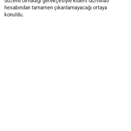
düzenli olmadığı gerekçesiyle kıdem tazminatı
hesabından tamamen çıkarılamayacağı ortaya
konuldu.