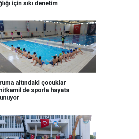
lığı için sıkı denetim
ruma altındaki çocuklar
hitkamil'de sporla hayata
tunuyor