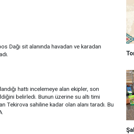
mpos Dağı sit alanında havadan ve karadan
To
adı.
landığı hattı incelemeye alan ekipler, son
iğini belirledi. Bunun üzerine su altı timi
 Tekirova sahiline kadar olan alanı taradı. Bu
A
Şa