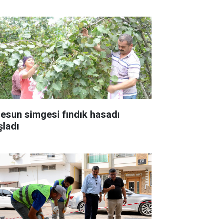
resun simgesi fındık hasadı
şladı