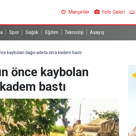
Manşetler
Foto Galeri
ka
Spor
Sağlık
Eğitim
Teknoloji
Asayiş
nce kaybolan dağcı adeta sırra kadem bastı
ün önce kaybolan
 kadem bastı