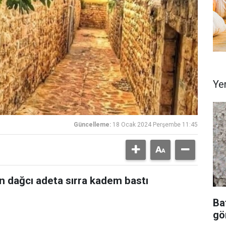
Ye
Güncelleme:
18 Ocak 2024 Perşembe 11:45
n dağcı adeta sırra kadem bastı
Ba
gör