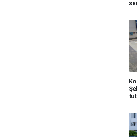
sağ
Ko
Şe
tu