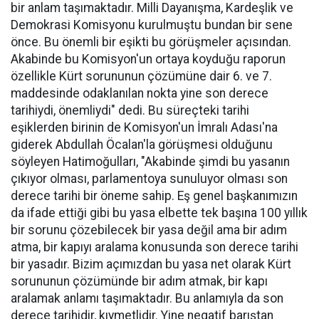
bir anlam taşımaktadır. Milli Dayanışma, Kardeşlik ve
Demokrasi Komisyonu kurulmuştu bundan bir sene
önce. Bu önemli bir eşikti bu görüşmeler açısından.
Akabinde bu Komisyon'un ortaya koyduğu raporun
özellikle Kürt sorununun çözümüne dair 6. ve 7.
maddesinde odaklanılan nokta yine son derece
tarihiydi, önemliydi" dedi. Bu süreçteki tarihi
eşiklerden birinin de Komisyon'un İmralı Adası'na
giderek Abdullah Öcalan'la görüşmesi olduğunu
söyleyen Hatimoğulları, "Akabinde şimdi bu yasanın
çıkıyor olması, parlamentoya sunuluyor olması son
derece tarihi bir öneme sahip. Eş genel başkanımızın
da ifade ettiği gibi bu yasa elbette tek başına 100 yıllık
bir sorunu çözebilecek bir yasa değil ama bir adım
atma, bir kapıyı aralama konusunda son derece tarihi
bir yasadır. Bizim açımızdan bu yasa net olarak Kürt
sorununun çözümünde bir adım atmak, bir kapı
aralamak anlamı taşımaktadır. Bu anlamıyla da son
derece tarihidir, kıymetlidir. Yine negatif barıştan