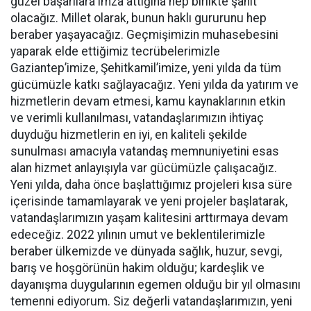
güzel başarılara imza attığına hep birlikte şahit
olacağız. Millet olarak, bunun haklı gururunu hep
beraber yaşayacağız. Geçmişimizin muhasebesini
yaparak elde ettiğimiz tecrübelerimizle
Gaziantep’imize, Şehitkamil’imize, yeni yılda da tüm
gücümüzle katkı sağlayacağız. Yeni yılda da yatırım ve
hizmetlerin devam etmesi, kamu kaynaklarının etkin
ve verimli kullanılması, vatandaşlarımızın ihtiyaç
duyduğu hizmetlerin en iyi, en kaliteli şekilde
sunulması amacıyla vatandaş memnuniyetini esas
alan hizmet anlayışıyla var gücümüzle çalışacağız.
Yeni yılda, daha önce başlattığımız projeleri kısa süre
içerisinde tamamlayarak ve yeni projeler başlatarak,
vatandaşlarımızın yaşam kalitesini arttırmaya devam
edeceğiz. 2022 yılının umut ve beklentilerimizle
beraber ülkemizde ve dünyada sağlık, huzur, sevgi,
barış ve hoşgörünün hakim olduğu; kardeşlik ve
dayanışma duygularının egemen olduğu bir yıl olmasını
temenni ediyorum. Siz değerli vatandaşlarımızın, yeni