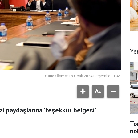
Ye
Güncelleme:
18 Ocak 2024 Perşembe 11:45
i paydaşlarına ‘teşekkür belgesi’
To
no