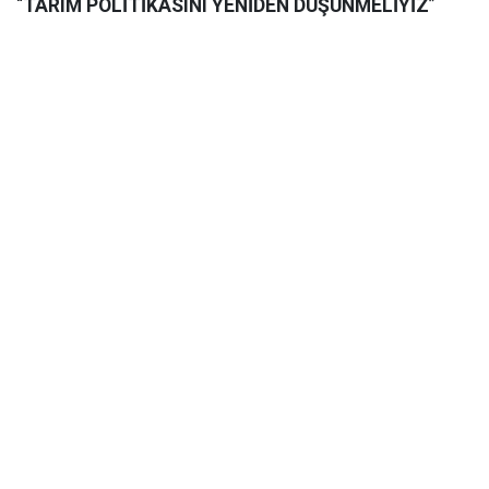
“
TARIM POLİTİKASINI YENİDEN DÜŞÜNMELİYİZ
”