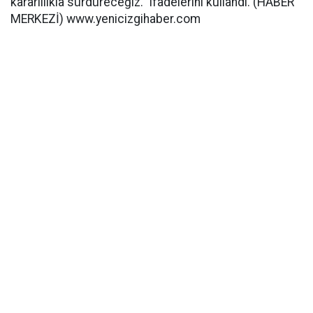
kararlılıkla sürdüreceğiz." ifadelerini kullandı. (HABER
MERKEZİ) www.yenicizgihaber.com