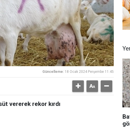
Ye
Güncelleme:
18 Ocak 2024 Perşembe 11:45
 süt vererek rekor kırdı
Ba
gör