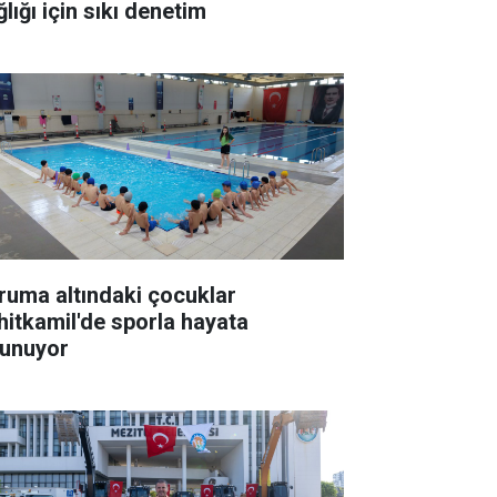
lığı için sıkı denetim
ruma altındaki çocuklar
hitkamil'de sporla hayata
tunuyor