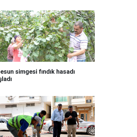
resun simgesi fındık hasadı
şladı