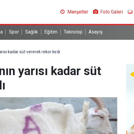
Manşetler
Foto Galeri
ka
Spor
Sağlık
Eğitim
Teknoloji
Asayiş
arısı kadar süt vererek rekor kırdı
nın yarısı kadar süt
rdı