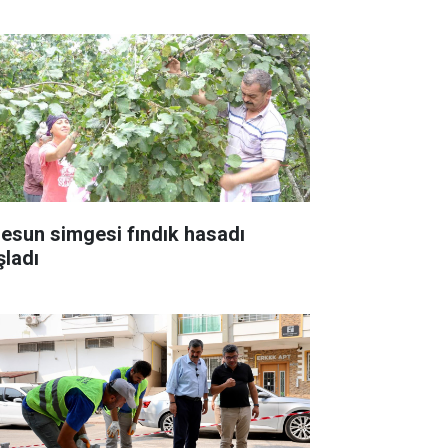
resun simgesi fındık hasadı
şladı