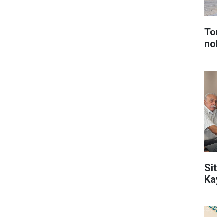
To
no
Sit
Ka