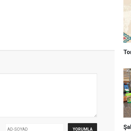
To
Şa