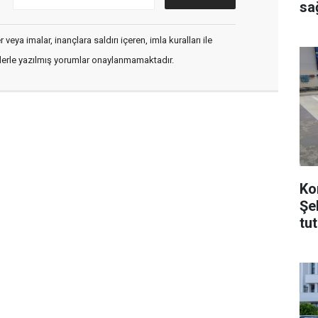
sağ
veya imalar, inançlara saldırı içeren, imla kuralları ile
flerle yazılmış yorumlar onaylanmamaktadır.
Ko
Şe
tu