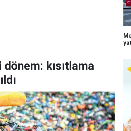
Me
ya
i dönem: kısıtlama
ıldı