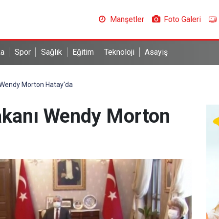
Manşetler
Foto Galeri
ka
Spor
Sağlık
Eğitim
Teknoloji
Asayiş
nı Wendy Morton Hatay'da
 Bakanı Wendy Morton