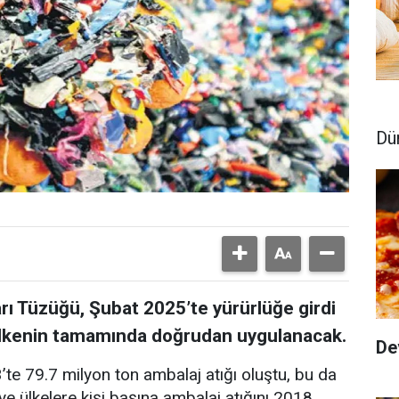
Dü
rı Tüzüğü, Şubat 2025’te yürürlüğe girdi
 ülkenin tamamında doğrudan uygulanacak.
De
’te 79.7 milyon ton ambalaj atığı oluştu, bu da
ye ülkelere kişi başına ambalaj atığını 2018