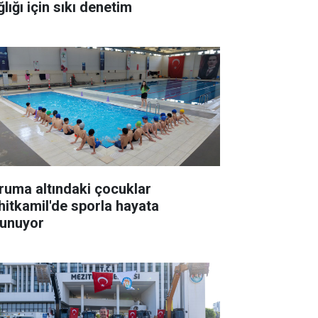
lığı için sıkı denetim
ruma altındaki çocuklar
hitkamil'de sporla hayata
tunuyor