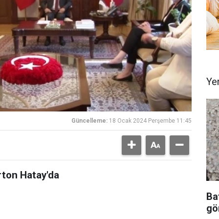
Ye
Güncelleme:
18 Ocak 2024 Perşembe 11:45
rton Hatay'da
Ba
gör