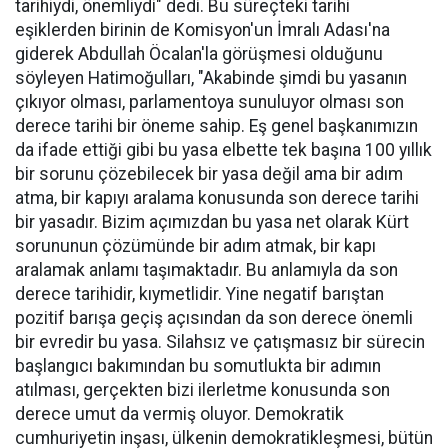
tarihiydi, önemliydi" dedi. Bu süreçteki tarihi
eşiklerden birinin de Komisyon'un İmralı Adası'na
giderek Abdullah Öcalan'la görüşmesi olduğunu
söyleyen Hatimoğulları, "Akabinde şimdi bu yasanın
çıkıyor olması, parlamentoya sunuluyor olması son
derece tarihi bir öneme sahip. Eş genel başkanımızın
da ifade ettiği gibi bu yasa elbette tek başına 100 yıllık
bir sorunu çözebilecek bir yasa değil ama bir adım
atma, bir kapıyı aralama konusunda son derece tarihi
bir yasadır. Bizim açımızdan bu yasa net olarak Kürt
sorununun çözümünde bir adım atmak, bir kapı
aralamak anlamı taşımaktadır. Bu anlamıyla da son
derece tarihidir, kıymetlidir. Yine negatif barıştan
pozitif barışa geçiş açısından da son derece önemli
bir evredir bu yasa. Silahsız ve çatışmasız bir sürecin
başlangıcı bakımından bu somutlukta bir adımın
atılması, gerçekten bizi ilerletme konusunda son
derece umut da vermiş oluyor. Demokratik
cumhuriyetin inşası, ülkenin demokratikleşmesi, bütün