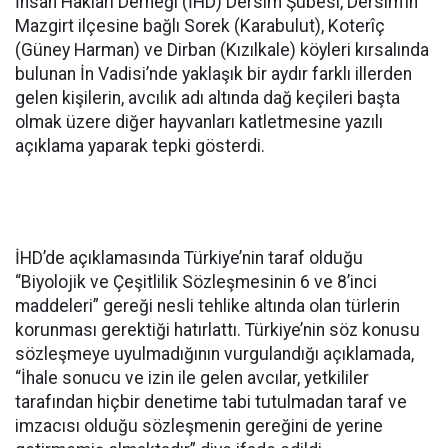
İnsan Hakları Derneği (İHD) Dersim Şubesi, Dersim’in
Mazgirt ilçesine bağlı Sorek (Karabulut), Koterîç
(Güney Harman) ve Dirban (Kızılkale) köyleri kırsalında
bulunan İn Vadisi’nde yaklaşık bir aydır farklı illerden
gelen kişilerin, avcılık adı altında dağ keçileri başta
olmak üzere diğer hayvanları katletmesine yazılı
açıklama yaparak tepki gösterdi.
İHD’de açıklamasında Türkiye’nin taraf olduğu
“Biyolojik ve Çeşitlilik Sözleşmesinin 6 ve 8’inci
maddeleri” gereği nesli tehlike altında olan türlerin
korunması gerektiği hatırlattı. Türkiye’nin söz konusu
sözleşmeye uyulmadığının vurgulandığı açıklamada,
“İhale sonucu ve izin ile gelen avcılar, yetkililer
tarafından hiçbir denetime tabi tutulmadan taraf ve
imzacısı olduğu sözleşmenin gereğini de yerine