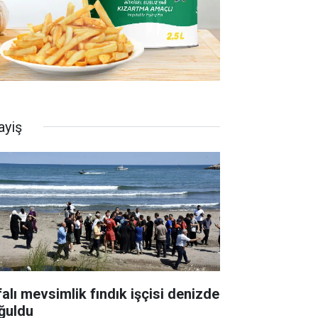
ayiş
falı mevsimlik fındık işçisi denizde
ğuldu