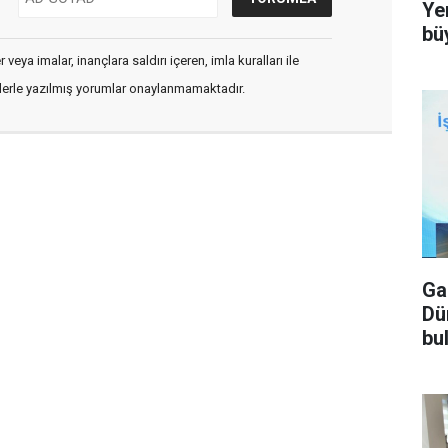
Ye
bü
veya imalar, inançlara saldırı içeren, imla kuralları ile
flerle yazılmış yorumlar onaylanmamaktadır.
Ga
Dü
bu