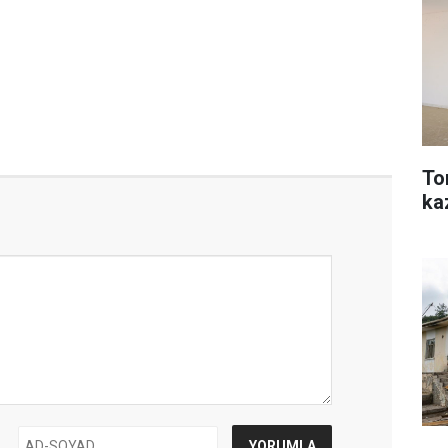
To
ka