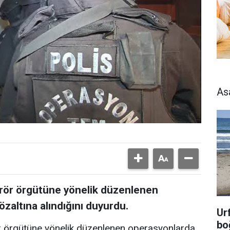
As
terör örgütüne yönelik düzenlenen
zaltına alındığını duyurdu.
Ur
bo
rör örgütüne yönelik düzenlenen operasyonlarda