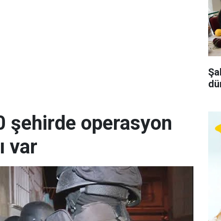
Şa
dü
0 şehirde operasyon
ı var