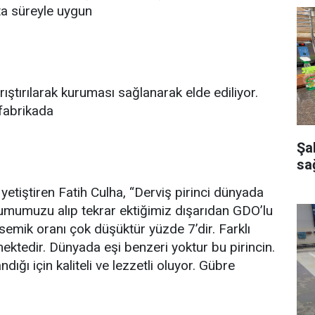
fta süreyle uygun
karıştırılarak kuruması sağlanarak elde ediliyor.
fabrikada
Şa
sağ
etiştiren Fatih Culha, “Derviş pirinci dünyada
umumuzu alıp tekrar ektiğimiz dışarıdan GDO’lu
isemik oranı çok düşüktür yüzde 7’dir. Farklı
ktedir. Dünyada eşi benzeri yoktur bu pirincin.
ğı için kaliteli ve lezzetli oluyor. Gübre