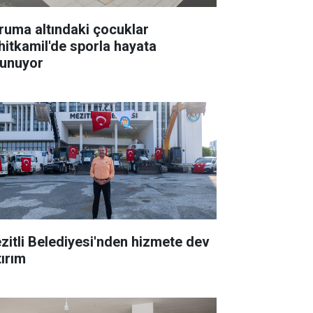
ruma altındaki çocuklar
hitkamil'de sporla hayata
tunuyor
zitli Belediyesi'nden hizmete dev
tırım