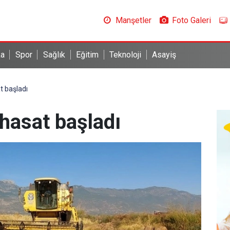
Manşetler
Foto Galeri
ka
Spor
Sağlık
Eğitim
Teknoloji
Asayiş
t başladı
 hasat başladı