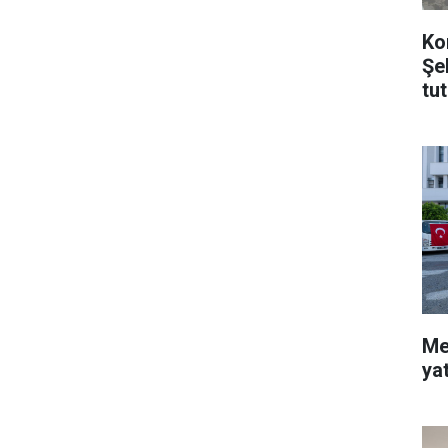
Ko
Şe
tu
Me
ya