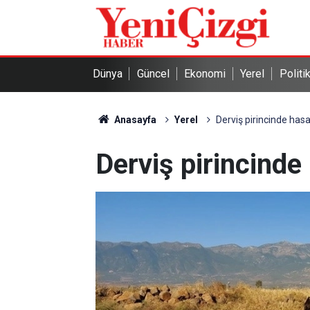
Dünya
Güncel
Ekonomi
Yerel
Politi
Anasayfa
Yerel
Derviş pirincinde hasa
Derviş pirincinde