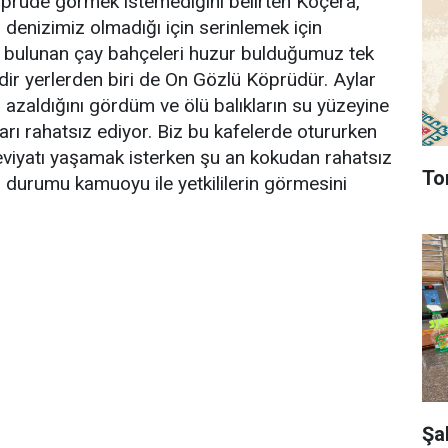
prüde görmek istemediğini belirten Koçera,
r denizimiz olmadığı için serinlemek için
da bulunan çay bahçeleri huzur bulduğumuz tek
dir yerlerden biri de On Gözlü Köprüdür. Aylar
azaldığını gördüm ve ölü balıkların su yüzeyine
ı rahatsız ediyor. Biz bu kafelerde otururken
viyatı yaşamak isterken şu an kokudan rahatsız
To
m durumu kamuoyu ile yetkililerin görmesini
Şa