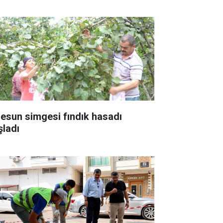
resun simgesi fındık hasadı
şladı