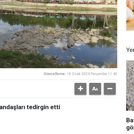
Ye
Güncelleme:
18 Ocak 2024 Perşembe 11:45
andaşları tedirgin etti
Ba
gör