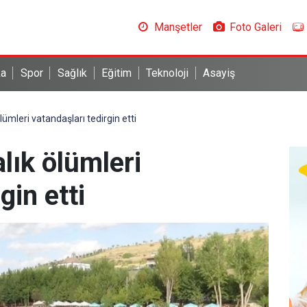
Manşetler
Foto Galeri
ka
Spor
Sağlık
Eğitim
Teknoloji
Asayiş
lümleri vatandaşları tedirgin etti
lık ölümleri
gin etti