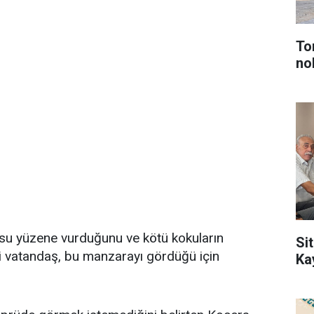
To
no
 su yüzene vurduğunu ve kötü kokuların
Sit
li vatandaş, bu manzarayı gördüğü için
Ka