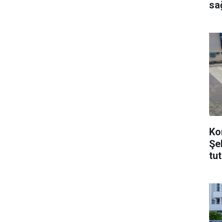
sağ
Ko
Şe
tu