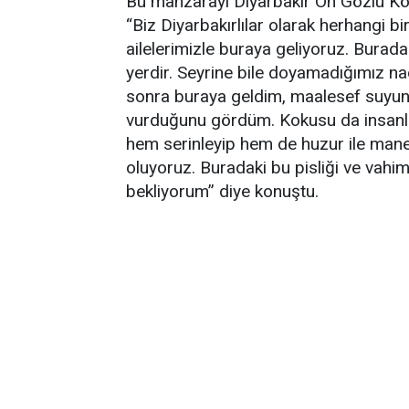
Bu manzarayı Diyarbakır On Gözlü Kö
“Biz Diyarbakırlılar olarak herhangi bi
ailelerimizle buraya geliyoruz. Bura
yerdir. Seyrine bile doyamadığımız na
sonra buraya geldim, maalesef suyun 
vurduğunu gördüm. Kokusu da insanlar
hem serinleyip hem de huzur ile mane
oluyoruz. Buradaki bu pisliği ve vahi
bekliyorum” diye konuştu.