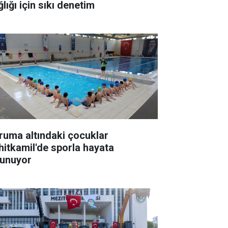
lığı için sıkı denetim
ruma altındaki çocuklar
hitkamil'de sporla hayata
tunuyor