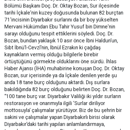
Bölümü Başkanı Doç. Dr. Oktay Bozan, Sur ilçesinde
tarihi İçkale'nin kuzey doğusunda bulunan 82 burçtan
71'incisinin Diyarbakır surlarını da bir boy yükselten
Mervani Hükümdarı Ebu Tahir Yusuf bin Dimne'nin
sarayı olduğunu tespit ettiklerini söyledi. Doç. Dr.
Bozan, bundan yaklaşık 10 asır önce İbni Haldun’un,
Sıbt İbnü’l-Cevzî’nin, İbnül Ezrakın ki çağdaş
kaynakların vermiş olduğu bilgilerle birebir
örtüştüğünü görmekte olduklarını öne sürdü. İhlas
Haber Ajansı (İHA) muhabirine konuşan Doç. Dr. Oktay
Bozan, sur içerisinde ya da İçkale denilen yerde şu
anda 18 tane burç olduğunu aktardı. Dış surlara
bakıldığında 82 burç olduğunu belirten Doç. Dr. Bozan,
“100 tane burç var. Diyarbakır Valiliği iki yıldır surların
restorasyon ve onarımıyla ilgili ‘Surlar diriliyor
mottosuyla’ çalışmalar yürütüyor. Biz de bu şehrin bir
sakini ve çalışmalar yapan Diyarbakırlı birisi olarak
Diyarbakır’daki tarihi yapıları anlamlandırmaya,